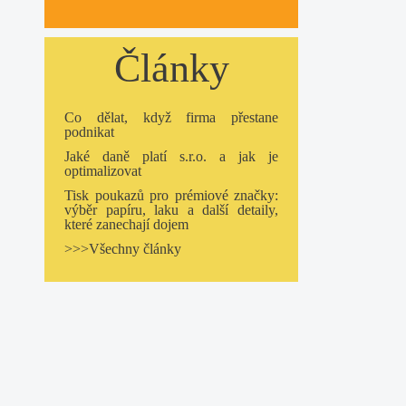
Články
Co dělat, když firma přestane
podnikat
Jaké daně platí s.r.o. a jak je
optimalizovat
Tisk poukazů pro prémiové značky:
výběr papíru, laku a další detaily,
které zanechají dojem
>>>Všechny články