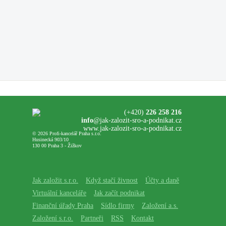
(+420)
226 258 216
info
@jak-zalozit-sro-a-podnikat.cz
www.jak-zalozit-sro-a-podnikat.cz
© 2026 Profi-kancelář Praha s.r.o.
Husinecká 903/10
130 00 Praha 3 - Žižkov
Jak založit s.r.o.
Když stačí živnost
Účty a daně
Virtuální kanceláře
Jak začít podnikat
Finanční úřady Praha
Sídlo firmy
Založení a.s.
Založení s.r.o.
Partneři
RSS
Kontakt