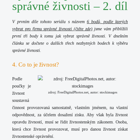
správné živnosti – 2. díl
V prvním díle tohoto seriálu s názvem
6 bodů, podle kterých
vybrat pro firmu správné živnosti (čtěte zde)
jsme vám přiblížili
první tři body k tomu jak vybrat správně živnosti. V dnešním
článku se dočtete o dalších třech nezbytných bodech k výběru
správné živnosti.
4. Co to je živnost?
Podle
poučky je
zdroj: FreeDigitalPhotos.net, autor: stockimages
živnost
soustavná
činnost provozovaná samostatně, vlastním jménem, na vlastní
odpovědnost, za účelem dosažení zisku. Aby však byla živnost
opravdu živností, musí se řídit živnostenským zákonem. Osoba,
která chce živnost provozovat, musí pro danou živnost získat
živnostenské oprávnění.