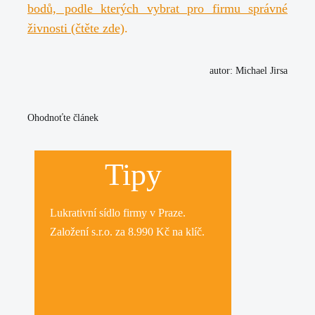
bodů, podle kterých vybrat pro firmu správné
živnosti (čtěte zde)
.
autor: Michael Jirsa
Ohodnoťte článek
Tipy
Lukrativní
sídlo firmy
v Praze.
Založení s.r.o.
za 8.990 Kč na klíč.