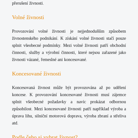
přerušení živnosti.
Volné živnosti
Provozování volné živnosti je nejjednodušším způsobem
živnostenského podnikání. K získání volné živnosti stačí pouze
splnit všeobecné podmínky. Mezi volné živnosti patří obchodní
činnosti, služby a výrobní činnosti, které nejsou zařazené jako
živnosti vázané, řemeslné ani koncesované.
Koncesované živnosti
Koncesovaná živnost může být provozována až po udělení
koncese. K provozování koncesované živnosti musí zájemce
splnit všeobecné požadavky a navíc prokázat odbornou
způsobilost. Mezi koncesované živnosti patří například výroba a
úprava lihu, silniční motorová doprava, výroba zbraní a střeliva
atd.
Podle čeho si vybrat živnost?