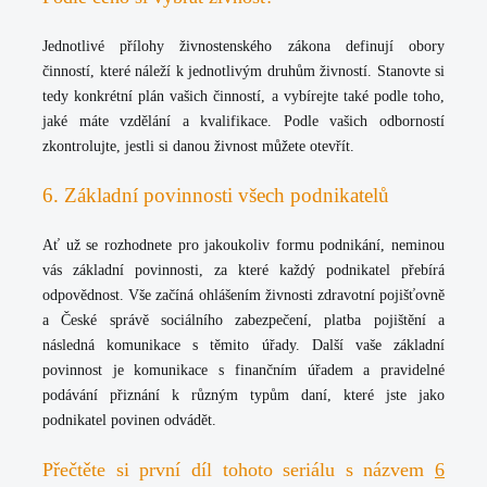
Jednotlivé přílohy živnostenského zákona definují obory
činností, které náleží k jednotlivým druhům živností. Stanovte si
tedy konkrétní plán vašich činností, a vybírejte také podle toho,
jaké máte vzdělání a kvalifikace. Podle vašich odborností
zkontrolujte, jestli si danou živnost můžete otevřít.
6. Základní povinnosti všech podnikatelů
Ať už se rozhodnete pro jakoukoliv formu podnikání, neminou
vás základní povinnosti, za které každý podnikatel přebírá
odpovědnost. Vše začíná ohlášením živnosti zdravotní pojišťovně
a České správě sociálního zabezpečení, platba pojištění a
následná komunikace s těmito úřady. Další vaše základní
povinnost je komunikace s finančním úřadem a pravidelné
podávání přiznání k různým typům daní, které jste jako
podnikatel povinen odvádět.
Přečtěte si první díl tohoto seriálu s názvem
6