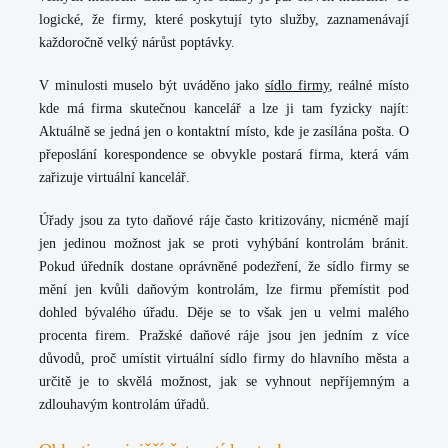
logické, že firmy, které poskytují tyto služby, zaznamenávají
každoročně velký nárůst poptávky.
V minulosti muselo být uváděno jako
sídlo firmy
, reálné místo
kde má firma skutečnou kancelář a lze ji tam fyzicky najít:
Aktuálně se jedná jen o kontaktní místo, kde je zasílána pošta. O
přeposlání korespondence se obvykle postará firma, která vám
zařizuje virtuální kancelář.
Úřady jsou za tyto daňové ráje často kritizovány, nicméně mají
jen jedinou možnost jak se proti vyhýbání kontrolám bránit.
Pokud úředník dostane oprávněné podezření, že sídlo firmy se
mění jen kvůli daňovým kontrolám, lze firmu přemístit pod
dohled bývalého úřadu. Děje se to však jen u velmi malého
procenta firem. Pražské daňové ráje jsou jen jedním z více
důvodů, proč umístit virtuální sídlo firmy do hlavního města a
určitě je to skvělá možnost, jak se vyhnout nepříjemným a
zdlouhavým kontrolám úřadů.