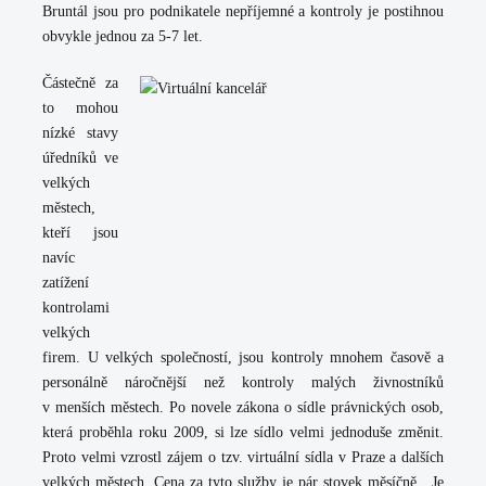
Bruntál jsou pro podnikatele nepříjemné a kontroly je postihnou
obvykle jednou za 5-7 let.
Částečně za
to mohou
nízké stavy
úředníků ve
velkých
městech,
kteří jsou
navíc
zatížení
kontrolami
velkých
firem. U velkých společností, jsou kontroly mnohem časově a
personálně náročnější než kontroly malých živnostníků
v menších městech. Po novele zákona o sídle právnických osob,
která proběhla roku 2009, si lze sídlo velmi jednoduše změnit.
Proto velmi vzrostl zájem o tzv. virtuální sídla v Praze a dalších
velkých městech. Cena za tyto služby je pár stovek měsíčně. Je