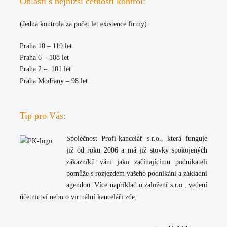
Oblasti s nejnižší četností kontrol:
(Jedna kontrola za počet let existence firmy)
Praha 10 – 119 let
Praha 6 – 108 let
Praha 2 – 101 let
Praha Modřany – 98 let
Tip pro Vás:
Společnost
Profi-kancelář s.r.o.
, která funguje
již od roku 2006 a má již stovky spokojených
zákazníků vám jako začínajícímu podnikateli
pomůže s rozjezdem vašeho podnikání a základní
agendou. Více například o
založení s.r.o.
,
vedení
účetnictví
nebo o
virtuální kanceláři zde
.