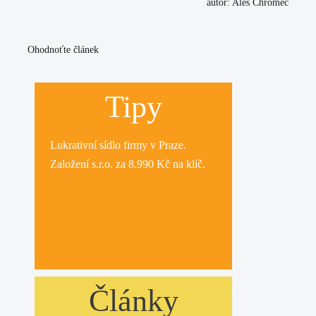
autor: Aleš Chromec
Ohodnoťte článek
Tipy
Lukrativní
sídlo firmy
v Praze.
Založení s.r.o.
za 8.990 Kč na klíč.
Články