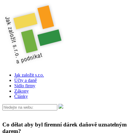
Jak založit s.r.o.
Účty a daně
Sídlo firmy
Zákony
Články
Co dělat aby byl firemní dárek daňově uznatelným
darem?