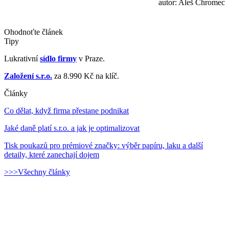
autor: Aleš Chromec
Ohodnoťte článek
Tipy
Lukrativní
sídlo firmy
v Praze.
Založení s.r.o.
za 8.990 Kč na klíč.
Články
Co dělat, když firma přestane podnikat
Jaké daně platí s.r.o. a jak je optimalizovat
Tisk poukazů pro prémiové značky: výběr papíru, laku a další
detaily, které zanechají dojem
>>>Všechny články