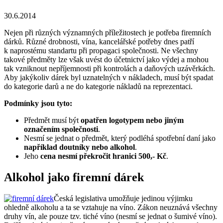
30.6.2014
Nejen při různých významných příležitostech je potřeba firemních
dárků. Různé drobnosti, vína, kancelářské potřeby dnes patří
k naprostému standartu při propagaci společnosti. Ne všechny
takové předměty lze však uvést do účetnictví jako výdej a mohou
tak vzniknout nepříjemnosti při kontrolách a daňových uzávěrkách.
Aby jakýkoliv dárek byl uznatelných v nákladech, musí být spadat
do kategorie darů a ne do kategorie nákladů na reprezentaci.
Podmínky jsou tyto:
Předmět musí být
opatřen logotypem nebo jiným
označením společnosti
.
Nesmí se jednat o předmět, který podléhá spotřební daní jako
například doutníky nebo alkohol
.
Jeho
cena nesmí překročit hranici 500,- Kč
.
Alkohol jako firemní dárek
Česká legislativa umožňuje jedinou výjimku
ohledně alkoholu a ta se vztahuje na víno. Zákon neuznává všechny
druhy vín, ale pouze tzv. tiché víno (nesmí se jednat o šumivé víno).