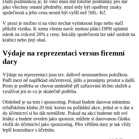
Další podmínkou je, že víno musí mít totožné podmínky pro dar
jako všechny ostatní předměty, musí tedy být opatřeny znaky
společnosti a jeho cena nesmí být vyšší než 500,- Kč.
V praxi je možno si na víno nechat vytisknout logo nebo stačí
přiložit vizitku. K tomu všemu navíc mohou plátci DPH uplatnit
nárok na vrácení 20% z ceny. Iniciály společnosti lze také umístit na
krabici nebo jiný obal.
Výdaje na reprezentaci versus firemní
dary
Výdaje na reprezentaci jsou tzv. daňově neuznatelnou položkou.
Patří mezi ně například občerstvení, jídlo a pronájmy prostor a další.
Proto je potřeba se chovat umírněně při zařizování těchto služeb a
využívat jen to co je skutečně potřeba.
Obdobně je na tom i sponzoring. Pokud budete darovat místnímu
rybářskému klubu 20 tisíc korun na pořádání akce, jedná se o dar a
do účetnictví si ho dát nemůžete. Pokud na akci budeme mít své
letáky a budete uveden jako sponzor, můžete si darovanou částku
vložit do účetnictví jako sponzoring. Přes většími dary je tak vždy
lepší konzultace s účetním.