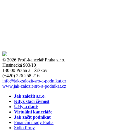
© 2026 Profi-kancelář Praha s.r.o.
Husinecká 903/10
130 00 Praha 3 - Žižkov
(+420)
226 258 216
info
@jak-zalozit-sro-a-podnikat.cz
www.jak-zalozit-sro-a-podnikat.cz
Jak založit s.r.o.
Když stačí živnost
Účty a daně
Virtuální kanceláře
Jak začít podnikat
Finanční úřady Praha
Sídlo firmy