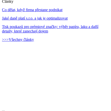
Články
Co dělat, když firma přestane podnikat
Jaké daně platí s.r.o. a jak je optimalizovat
Tisk poukazů pro prémiové značky: výběr papíru, laku a další
detaily, které zanechají dojem
>>>Všechny články