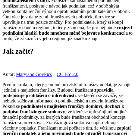
podnikatelského vzoru.
Franšízor samostatnému podnikateli,
franšízantovi, poskytuje návod jak podnikat, což v sobě skýtá
velkou konkurenční výhodu oproti ostatním podnikatelům v oboru.
Čím více je v dané zemi, franšízových poboček, tím více se
upevňuje na trhu pozice značky. Pro podnikatele, který si koupí
franšízu v daném regionu, to tedy znamená, že pro něj bude
rozjezd
podnikání hladší, bude mnohem méně bojovat s konkurencí
a to
proto, že zákazníci v jeho regionu již značku znají.
Jak začít?
Autor:
Maryland GovPics
–
CC BY 2.0
Prvním krokem, který je nutné pro získání franšízy udělat, je zahájit
jednání s majitelem franšízy. Budoucí franšízant
zpravidla
podepisuje prohlášení o mlčenlivosti
, ve kterém se zaváže, že
nebude sdělovat informace o podnikatelském modelu franšízora.
Pokud se
podnikatel s majitelem franšízy domluví, dochází k
podpisu franšízingové smlouvy
, ve které se upřesňují mimo jiné
finanční podmínky, za kterých bude franšízant obchodní koncept
franšízora provozovat. Franšízingová smlouva např. definuje
všechny poplatky. Franšízant musí počítat s tím, že většinou
zaplatí
licenční poplatek a jeho povinností bude odvádět franšízorovi