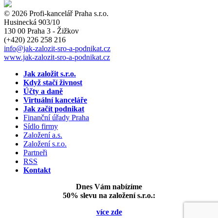
© 2026 Profi-kancelář Praha s.r.o.
Husinecká 903/10
130 00 Praha 3 - Žižkov
(+420)
226 258 216
info
@jak-zalozit-sro-a-podnikat.cz
www.jak-zalozit-sro-a-podnikat.cz
Jak založit s.r.o.
Když stačí živnost
Účty a daně
Virtuální kanceláře
Jak začít podnikat
Finanční úřady Praha
Sídlo firmy
Založení a.s.
Založení s.r.o.
Partneři
RSS
Kontakt
Dnes Vám nabízíme
50% slevu na založení s.r.o.:
více zde