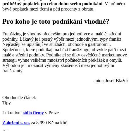
průběžný poplatek po celou dobu svého podnikání
. V průměru
bývá poplatek mezi třemi a pěti procenty z obratu.
Pro koho je toto podnikání vhodné?
Franšízing je vhodný především pro jednotlivce a malé či střední
podniky. Lákavý je i pestrý výběr mezi jednotlivými typy franšíz.
Nejčastěji se uplatňují ve službách, obchodě a gastronomii.
Společnosti, které podnikají na bázi franšízingu, obvykle patří mezi
malé a střední podniky. Podnikatel se díky osvědčené marketingové
strategii vyhne velkému množství počátečních překážek a omylů.
Výhodou je i možnost výměny zkušeností mezi jednotlivými
franšízanty.
autor: Josef Blažek
Ohodnoťte článek
Tipy
Lukrativní
sídlo firmy
v Praze.
Založení s.r.o.
za 8.990 Kč na klíč.