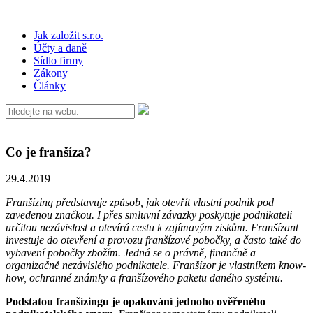
Jak založit s.r.o.
Účty a daně
Sídlo firmy
Zákony
Články
Co je franšíza?
29.4.2019
Franšízing představuje způsob, jak otevřít vlastní podnik pod
zavedenou značkou. I přes smluvní závazky poskytuje podnikateli
určitou nezávislost a otevírá cestu k zajímavým ziskům. Franšízant
investuje do otevření a provozu franšízové pobočky, a často také do
vybavení pobočky zbožím. Jedná se o právně, finančně a
organizačně nezávislého podnikatele. Franšízor je vlastníkem know-
how, ochranné známky a franšízového paketu daného systému.
Podstatou franšízingu je opakování jednoho ověřeného