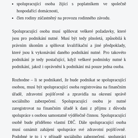
spolupracující osoba žijící s poplatníkem ve společně
hospodařící domácnosti
,
člen rodiny zúčastněný na provozu rodinného závodu
.
Spolupracující osoba musí splňovat veškeré požadavky, které
jsou pro podnikání nutné. Musí být tedy plnoletá, způsobilá k
právním úkonům a splňovat kvalifikační a jiné předpoklady,
které jsou k vykonávání daného podnikání nutné. Pro takovéto
podnikání je tedy postačující, když veškeré podmínky nutné k
podnikání, jakož i oprávnění k podnikání má pouze jedna osoba.
Rozhodne – li se podnikatel, že bude podnikat se spolupracující
osobou, musí být spolupracující osoba registrována na finančním
úřadě, zdravotní pojišťovně a zpravidla na okresní správě
sociálního zabezpečení. Spolupracující osobu je nutné
zaregistrovat na finančním úřadě k dani z příjmu z důvodu
spolupráce s osobou samostatně výdělečně činnou. Spolupracující
osobě bude přiděleno vlastní DIČ. Dále spolupracující osoba
musí oznámit zahájení spolupráce své zdravotní pojišťovně.
Podobné je to i v případě sociálního zabezpečení, spolupráci