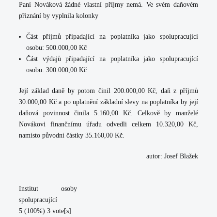
Paní Nováková žádné vlastní příjmy nemá. Ve svém daňovém
přiznání by vyplnila kolonky
Část příjmů připadající na poplatníka jako spolupracující
osobu: 500.000,00 Kč
Část výdajů připadající na poplatníka jako spolupracující
osobu: 300.000,00 Kč
Její základ daně by potom činil
200.000,00 Kč
, daň z příjmů
30.000,00 Kč a po uplatnění základní slevy na poplatníka by její
daňová povinnost činila
5.160,00 Kč.
Celkově by manželé
Novákovi finančnímu úřadu odvedli celkem 10.320,00 Kč,
namísto původní částky 35.160,00 Kč.
autor: Josef Blažek
Institut osoby
spolupracující
5
(100%)
3
vote[s]