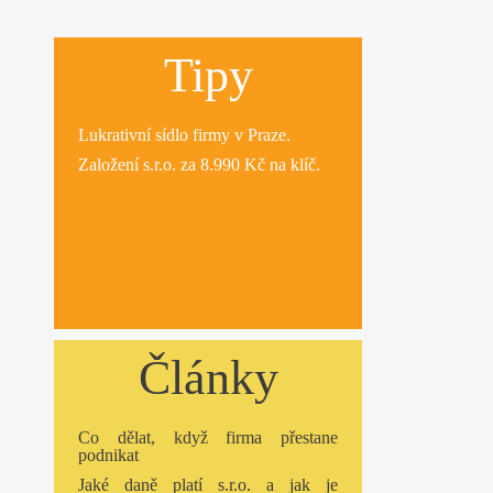
Tipy
Lukrativní
sídlo firmy
v Praze.
Založení s.r.o.
za 8.990 Kč na klíč.
Články
Co dělat, když firma přestane
podnikat
Jaké daně platí s.r.o. a jak je