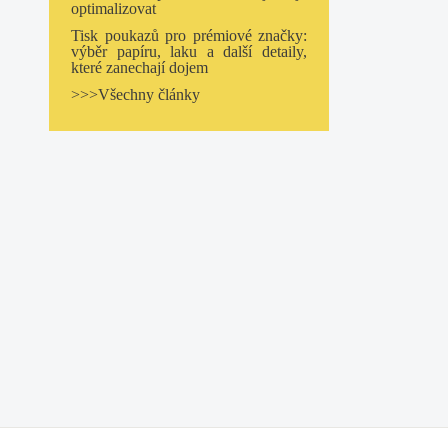
optimalizovat
Tisk poukazů pro prémiové značky:
výběr papíru, laku a další detaily,
které zanechají dojem
>>>Všechny články