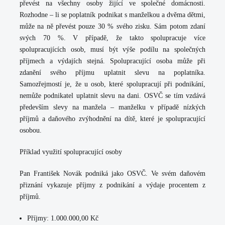
převést na všechny osoby žijící ve společné domácnosti.
Rozhodne – li se poplatník podnikat s manželkou a dvěma dětmi,
může na ně převést pouze 30 % svého zisku. Sám potom zdaní
svých 70 %. V případě, že takto spolupracuje více
spolupracujících osob, musí být výše podílu na společných
příjmech a výdajích stejná. Spolupracující osoba může při
zdanění svého příjmu uplatnit slevu na poplatníka.
Samozřejmostí je, že u osob, které spolupracují při podnikání,
nemůže podnikatel uplatnit slevu na dani. OSVČ se tím vzdává
především slevy na manžela – manželku v případě nízkých
příjmů a daňového zvýhodnění na dítě, které je spolupracující
osobou.
Příklad využití spolupracující osoby
Pan František Novák podniká jako OSVČ. Ve svém daňovém
přiznání vykazuje příjmy z podnikání a výdaje procentem z
příjmů.
Příjmy: 1.000.000,00 Kč