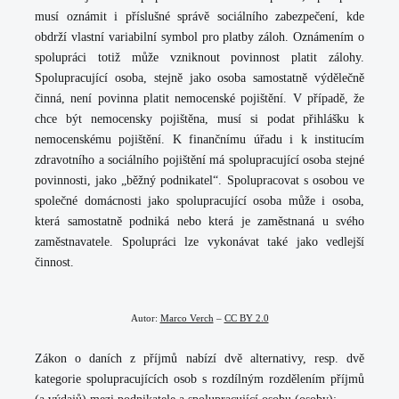
musí oznámit i příslušné správě sociálního zabezpečení, kde
obdrží vlastní variabilní symbol pro platby záloh. Oznámením o
spolupráci totiž může vzniknout povinnost platit zálohy.
Spolupracující osoba, stejně jako osoba samostatně výdělečně
činná, není povinna platit nemocenské pojištění. V případě, že
chce být nemocensky pojištěna, musí si podat přihlášku k
nemocenskému pojištění. K finančnímu úřadu i k institucím
zdravotního a sociálního pojištění má spolupracující osoba stejné
povinnosti, jako „běžný podnikatel“. Spolupracovat s osobou ve
společné domácnosti jako spolupracující osoba může i osoba,
která samostatně podniká nebo která je zaměstnaná u svého
zaměstnavatele. Spolupráci lze vykonávat také jako vedlejší
činnost.
Autor:
Marco Verch
–
CC BY 2.0
Zákon o daních z příjmů nabízí dvě alternativy, resp. dvě
kategorie spolupracujících osob s rozdílným rozdělením příjmů