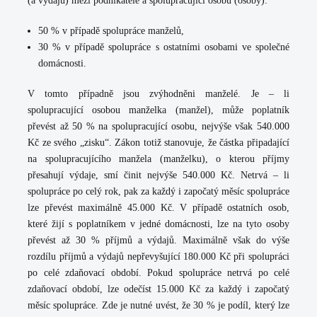
(a výdajů) mezi podnikatele a spolupracující osobu (osoby):
50 % v případě spolupráce manželů,
30 % v případě spolupráce s ostatními osobami ve společné
domácnosti.
V tomto případně jsou zvýhodněni manželé. Je – li
spolupracující osobou manželka (manžel), může poplatník
převést až 50 % na spolupracující osobu, nejvýše však 540.000
Kč ze svého „zisku“. Zákon totiž stanovuje, že částka připadající
na spolupracujícího manžela (manželku), o kterou příjmy
přesahují výdaje, smí činit nejvýše 540.000 Kč. Netrvá – li
spolupráce po celý rok, pak za každý i započatý měsíc spolupráce
lze převést maximálně 45.000 Kč. V případě ostatních osob,
které žijí s poplatníkem v jedné domácnosti, lze na tyto osoby
převést až 30 % příjmů a výdajů. Maximálně však do výše
rozdílu příjmů a výdajů nepřevyšující 180.000 Kč při spolupráci
po celé zdaňovací období. Pokud spolupráce netrvá po celé
zdaňovací období, lze odečíst 15.000 Kč za každý i započatý
měsíc spolupráce. Zde je nutné uvést, že 30 % je podíl, který lze