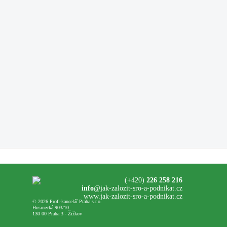
(+420)
226 258 216
info
@jak-zalozit-sro-a-podnikat.cz
www.jak-zalozit-sro-a-podnikat.cz
© 2026 Profi-kancelář Praha s.r.o.
Husinecká 903/10
130 00 Praha 3 - Žižkov