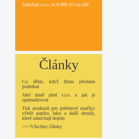
Založení s.r.o.
za 8.990 Kč na klíč.
Články
Co dělat, když firma přestane
podnikat
Jaké daně platí s.r.o. a jak je
optimalizovat
Tisk poukazů pro prémiové značky:
výběr papíru, laku a další detaily,
které zanechají dojem
>>>Všechny články