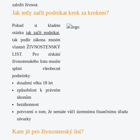
založit živnost.
Jak tedy začít podnikat krok za krokem?
Pokud si kladete
otázku
jak začít podnikat
,
tak podle zákona musím
vlastnit ŽIVNOSTENSKÝ
LIST. Pro získání
živnostenského listu musíte
splnit všeobecné
podmínky:
dosažení věku 18 let
způsobilost k právním
úkonům
bezúhonnost
potvrzení o tom, že nemáte vůči územnímu finančnímu úřadu
závazky
Kam jít pro živnostenský list?