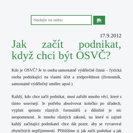
17.9.2012
Jak začít podnikat,
když chci být OSVČ?
Kdo je OSVČ? Je to osoba samostatně výdělečně činná – fyzická
osoba podnikající na vlastní účet a zodpovědnost (živnostník,
samostatně výdělečný umělec apod.)
Každý, kdo chce začít podnikat, musí zařídit mnoho věcí, které s
tímto souvisejí. Je potřeba absolvovat kolečko po úřadech,
vyplnit spoustu různých formulářů a důležité je nic
neopomenout. Je mnoho různých zákonů, na které si zajisté
každý začínající podnikatel chce dát pozor, aby se vyvaroval
zbytečných nepříjemností. Přiblížíme si jak začít podnikat a jak