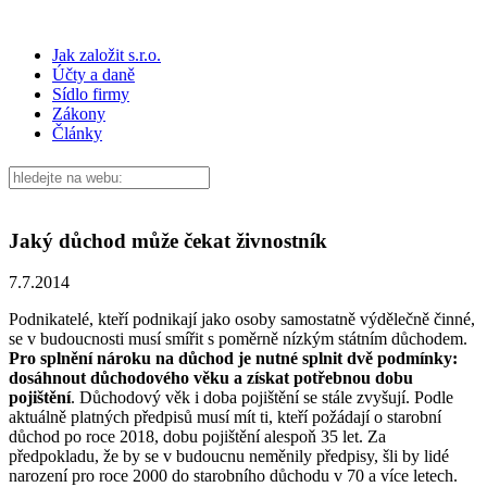
Jak založit s.r.o.
Účty a daně
Sídlo firmy
Zákony
Články
Jaký důchod může čekat živnostník
7.7.2014
Podnikatelé, kteří podnikají jako osoby samostatně výdělečně činné,
se v budoucnosti musí smířit s poměrně nízkým státním důchodem.
Pro splnění nároku na důchod je nutné splnit dvě podmínky:
dosáhnout důchodového věku a získat potřebnou dobu
pojištění
. Důchodový věk i doba pojištění se stále zvyšují. Podle
aktuálně platných předpisů musí mít ti, kteří požádají o starobní
důchod po roce 2018, dobu pojištění alespoň 35 let. Za
předpokladu, že by se v budoucnu neměnily předpisy, šli by lidé
narození pro roce 2000 do starobního důchodu v 70 a více letech.