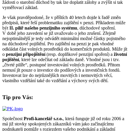
žádosti o starobní důchod by tak lze doplatit zálohy a zvýšit si tak
vyměřovací základ.
Je však pravděpodoné, že v příštích 40 letech dojde k řadě změn
předpisů, které řeší problematiku zajištění v penzi. Příkladem může
být
II. pilíř našeho penzijního systému
, důchodové spoření.
V době jeho zavedení se již uvažovalo o jeho zrušení. Zřejmě
nejoptimálnější je tedy odvádět minimální možné částky pojistného
na důchodové pojištění. Pro zajištění na penzi je pak vhodné
odkládat část volných prostředků do komerčních produktů. Může jít
o
penzijní připojištění
(resp. doplňkové penzijní spoření) a
životní
pojištění
, které lze odečítat od základu daně. Vhodné jsou i tzv.
„čtvrté pilíře“, postupné investování volných prostředků. Přitom
nemusí jít pouze o investice do podílových a investičních fondů.
Investovat lze do nejrůznějších movitých i nemovitých věcí,
vlastního vzdělání také do vzdělání a výchovy svých dětí.
Tip pro Vás:
Společnost
Profi-kancelář s.r.o.
, která funguje již od roku 2006 a
má již stovky spokojených zákazníků vám jako začínajícímu
podnikateli pomůže s rozjezdem vašeho podnikání a základní