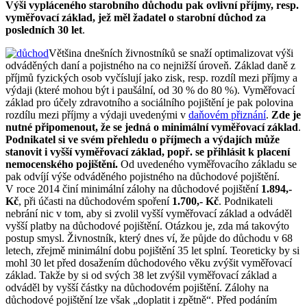
Výši vypláceného starobního důchodu pak ovlivní příjmy, resp.
vyměřovací základ, jež měl žadatel o starobní důchod za
posledních 30 let
.
Většina dnešních živnostníků se snaží optimalizovat výši
odváděných daní a pojistného na co nejnižší úroveň. Základ daně z
příjmů fyzických osob vyčíslují jako zisk, resp. rozdíl mezi příjmy a
výdaji (které mohou být i paušální, od 30 % do 80 %). Vyměřovací
základ pro účely zdravotního a sociálního pojištění je pak polovina
rozdílu mezi příjmy a výdaji uvedenými v
daňovém přiznání
.
Zde je
nutné připomenout, že se jedná o minimální vyměřovací základ
.
Podnikatel si ve svém přehledu o příjmech a výdajích může
stanovit i vyšší vyměřovací základ, popř. se přihlásit k placení
nemocenského pojištění.
Od uvedeného vyměřovacího základu se
pak odvíjí výše odváděného pojistného na důchodové pojištění.
V roce 2014 činí minimální zálohy na důchodové pojištění
1.894,-
Kč
, při účasti na důchodovém spoření
1.700,- Kč
. Podnikateli
nebrání nic v tom, aby si zvolil vyšší vyměřovací základ a odváděl
vyšší platby na důchodové pojištění. Otázkou je, zda má takovýto
postup smysl. Živnostník, který dnes ví, že půjde do důchodu v 68
letech, zřejmě minimální dobu pojištění 35 let splní. Teoreticky by si
mohl 30 let před dosažením důchodového věku zvýšit vyměřovací
základ. Takže by si od svých 38 let zvýšil vyměřovací základ a
odváděl by vyšší částky na důchodovém pojištění. Zálohy na
důchodové pojištění lze však „doplatit i zpětně“. Před podáním