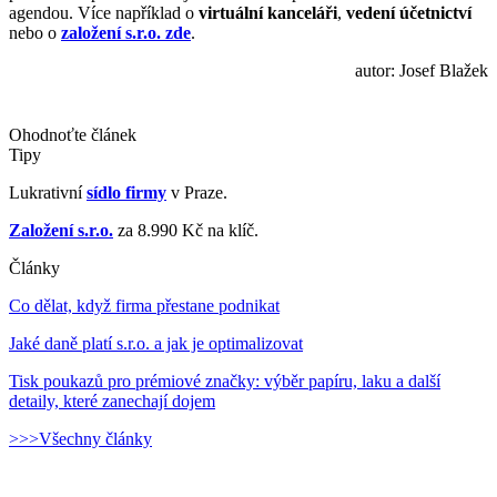
agendou. Více například o
virtuální kanceláři
,
vedení účetnictví
nebo o
založení s.r.o. zde
.
autor: Josef Blažek
Ohodnoťte článek
Tipy
Lukrativní
sídlo firmy
v Praze.
Založení s.r.o.
za 8.990 Kč na klíč.
Články
Co dělat, když firma přestane podnikat
Jaké daně platí s.r.o. a jak je optimalizovat
Tisk poukazů pro prémiové značky: výběr papíru, laku a další
detaily, které zanechají dojem
>>>Všechny články