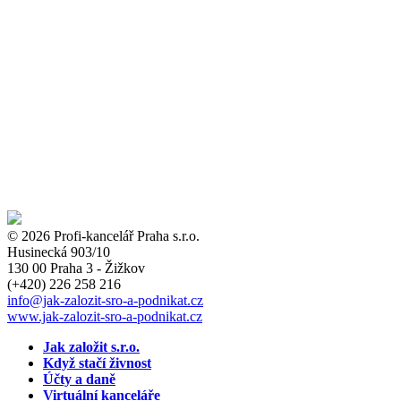
© 2026 Profi-kancelář Praha s.r.o.
Husinecká 903/10
130 00 Praha 3 - Žižkov
(+420)
226 258 216
info
@jak-zalozit-sro-a-podnikat.cz
www.jak-zalozit-sro-a-podnikat.cz
Jak založit s.r.o.
Když stačí živnost
Účty a daně
Virtuální kanceláře