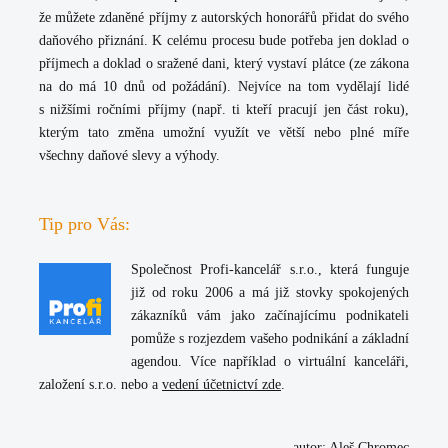
že můžete zdaněné příjmy z autorských honorářů přidat do svého
daňového přiznání. K celému procesu bude potřeba jen doklad o
příjmech a doklad o sražené dani, který vystaví plátce (ze zákona
na do má 10 dnů od požádání). Nejvíce na tom vydělají lidé
s nižšími ročními příjmy (např. ti kteří pracují jen část roku),
kterým tato změna umožní využít ve větší nebo plné míře
všechny daňové slevy a výhody.
Tip pro Vás:
Společnost
Profi-kancelář s.r.o.
, která funguje
již od roku 2006 a má již stovky spokojených
zákazníků vám jako začínajícímu podnikateli
pomůže s rozjezdem vašeho podnikání a základní
agendou. Více například o
virtuální kanceláři
,
založení s.r.o. nebo a
vedení účetnictví zde
.
autor: Aleš Chromec