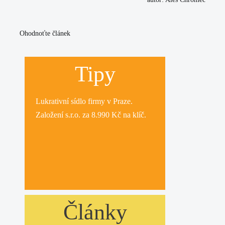
Ohodnoťte článek
Tipy
Lukrativní
sídlo firmy
v Praze.
Založení s.r.o.
za 8.990 Kč na klíč.
Články