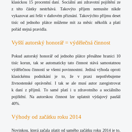
klasickou 15 procentní daní. Sociální ani zdravotní pojištění ze
z této částky nestrhává. Takovýto příjem nemusíte nikde
vykazovat ani řešit v daňovém přiznání. Takovýchto příjmu deset
tisíc od jednoho plátce můžeme mít za měsíc několik a platí
pořád stejná pravidla.
Vyšší autorský honorář = výdělečná činnost
Pokud autorský honorář od jednoho plátce
přesáhne hranici 10
tisíc korun
, tak se automaticky tato činnost stává samostatnou
výdělečnou činností se všemi povinnostmi. Jediná výhoda oproti
klasickému podnikání je to, že v praxi nepotřebujeme
živnostenské oprávnění. I tak se ale musí autor zaregistrovat
k daní z příjmů. To samé platí i u zdravotního a sociálního
pojištění. Na autorskou činnost
lze uplatnit výdajový paušál
40%
.
Výhody od začátku roku 2014
Novinkou, která
začala platit od samého začátku roku 2014
je to,