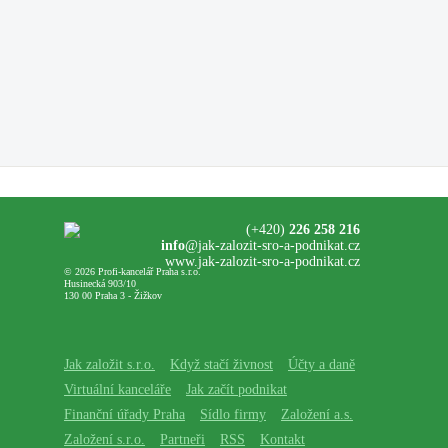
(+420)
226 258 216
info
@jak-zalozit-sro-a-podnikat.cz
www.jak-zalozit-sro-a-podnikat.cz
© 2026 Profi-kancelář Praha s.r.o.
Husinecká 903/10
130 00 Praha 3 - Žižkov
Jak založit s.r.o.
Když stačí živnost
Účty a daně
Virtuální kanceláře
Jak začít podnikat
Finanční úřady Praha
Sídlo firmy
Založení a.s.
Založení s.r.o.
Partneři
RSS
Kontakt