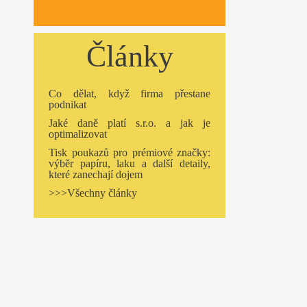
Články
Co dělat, když firma přestane
podnikat
Jaké daně platí s.r.o. a jak je
optimalizovat
Tisk poukazů pro prémiové značky:
výběr papíru, laku a další detaily,
které zanechají dojem
>>>Všechny články