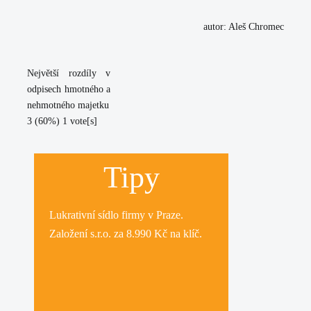
autor: Aleš Chromec
Největší rozdíly v
odpisech hmotného a
nehmotného majetku
3
(60%)
1
vote[s]
Tipy
Lukrativní
sídlo firmy
v Praze.
Založení s.r.o.
za 8.990 Kč na klíč.