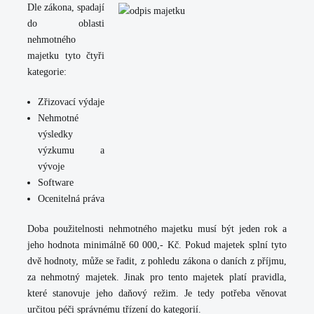
Dle zákona, spadají
do oblasti
nehmotného
majetku tyto čtyři
kategorie:
Zřizovací výdaje
Nehmotné
výsledky
výzkumu a
vývoje
Software
Ocenitelná práva
Doba použitelnosti nehmotného majetku musí být jeden rok a
jeho hodnota minimálně 60 000,- Kč. Pokud majetek splní tyto
dvě hodnoty, může se řadit, z pohledu zákona o daních z příjmu,
za nehmotný majetek. Jinak pro tento majetek platí pravidla,
které stanovuje jeho daňový režim. Je tedy potřeba věnovat
určitou péči správnému třízení do kategorií.