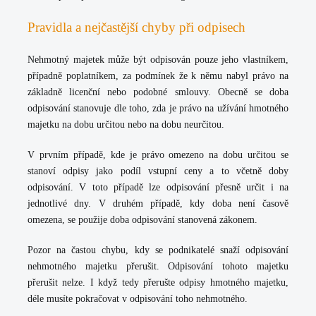
Pravidla a nejčastější chyby při odpisech
Nehmotný majetek může být odpisován pouze jeho vlastníkem,
případně poplatníkem, za podmínek že k němu nabyl právo na
základně licenční nebo podobné smlouvy. Obecně se doba
odpisování stanovuje dle toho, zda je právo na užívání hmotného
majetku na dobu určitou nebo na dobu neurčitou.
V prvním případě, kde je právo omezeno na dobu určitou se
stanoví odpisy jako podíl vstupní ceny a to včetně doby
odpisování. V toto případě lze odpisování přesně určit i na
jednotlivé dny. V druhém případě, kdy doba není časově
omezena, se použije doba odpisování stanovená zákonem.
Pozor na častou chybu, kdy se podnikatelé snaží odpisování
nehmotného majetku přerušit. Odpisování tohoto majetku
přerušit nelze. I když tedy přerušte odpisy hmotného majetku,
déle musíte pokračovat v odpisování toho nehmotného.