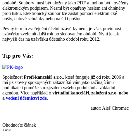
podobě. Soubory musí být uloženy jako PDF a mohou být i ověřeny
elektronickým podpisem. Nesmí být opatřeny heslem ani chráněny
proti tisku. Elektronický soubor lze zaslat pomocí elektronické
pošty, datové schránky nebo na CD poštou.
Pevný termín zveřejnění účetní uzávěrky není, je však povinnost
uzávěrku zveřejnit další rok po sledovaném období. Nyní je tak
nejvyšší čas na uzávěrku účetního období roku 2012.
Tip pro Vás:
Společnost
Profi-kancelář s.r.o.
, která funguje již od roku 2006 a
má již stovky spokojených zákazníků vám jako začínajícímu
podnikateli pomůže s rozjezdem vašeho podnikání a základní
agendou. Více například o
virtuální kanceláři
,
založení s.r.o. nebo
a
vedení účetnictví zde
.
autor: Aleš Chromec
Ohodnoťte článek
Tipy