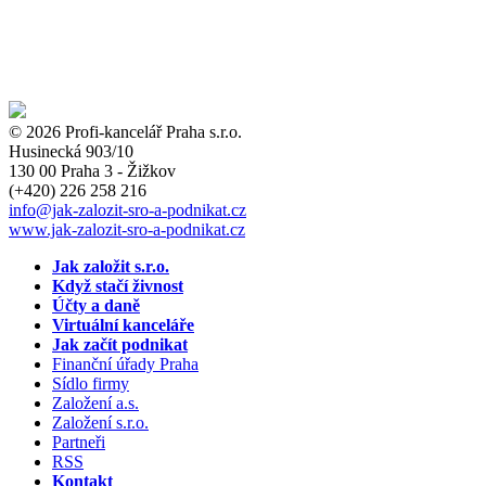
© 2026 Profi-kancelář Praha s.r.o.
Husinecká 903/10
130 00 Praha 3 - Žižkov
(+420)
226 258 216
info
@jak-zalozit-sro-a-podnikat.cz
www.jak-zalozit-sro-a-podnikat.cz
Jak založit s.r.o.
Když stačí živnost
Účty a daně
Virtuální kanceláře
Jak začít podnikat
Finanční úřady Praha
Sídlo firmy
Založení a.s.
Založení s.r.o.
Partneři
RSS
Kontakt