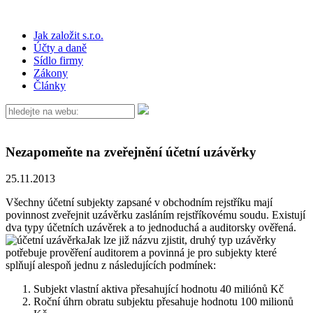
Jak založit s.r.o.
Účty a daně
Sídlo firmy
Zákony
Články
Nezapomeňte na zveřejnění účetní uzávěrky
25.11.2013
Všechny účetní subjekty zapsané v obchodním rejstříku mají
povinnost zveřejnit uzávěrku zasláním rejstříkovému soudu. Existují
dva typy účetních uzávěrek a to jednoduchá a auditorsky ověřená.
Jak lze již názvu zjistit, druhý typ uzávěrky
potřebuje prověření auditorem a povinná je pro subjekty které
splňují alespoň jednu z následujících podmínek:
Subjekt vlastní aktiva přesahující hodnotu 40 miliónů Kč
Roční úhrn obratu subjektu přesahuje hodnotu 100 milionů