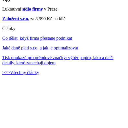
Lukrativní
sídlo firmy
v Praze.
Založení s.r.o.
za 8.990 Kč na klíč.
Články
Co dělat, když firma přestane podnikat
Jaké daně platí s.r.o. a jak je optimalizovat
Tisk poukazů pro prémiové značky: výběr papíru, laku a další
detaily, které zanechají dojem
>>>Všechny články