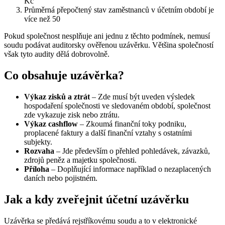
Kč
Průměrná přepočtený stav zaměstnanců v účetním období je
více než 50
Pokud společnost nesplňuje ani jednu z těchto podmínek, nemusí
soudu podávat auditorsky ověřenou uzávěrku. Většina společností
však tyto audity dělá dobrovolně.
Co obsahuje uzávěrka?
Výkaz zisků a ztrát
– Zde musí být uveden výsledek
hospodaření společnosti ve sledovaném období, společnost
zde vykazuje zisk nebo ztrátu.
Výkaz cashflow
– Zkoumá finanční toky podniku,
proplacené faktury a další finanční vztahy s ostatními
subjekty.
Rozvaha
– Jde především o přehled pohledávek, závazků,
zdrojů peněz a majetku společnosti.
Příloha
– Doplňující informace například o nezaplacených
daních nebo pojistném.
Jak a kdy zveřejnit účetní uzávěrku
Uzávěrka se předává rejstříkovému soudu a to v elektronické