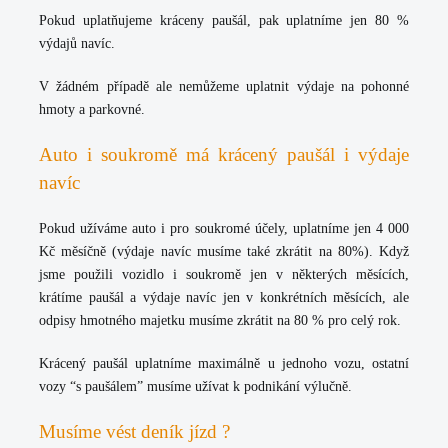
Pokud uplatňujeme kráceny paušál, pak uplatníme jen 80 %
výdajů navíc.
V žádném případě ale nemůžeme uplatnit výdaje na pohonné
hmoty a parkovné.
Auto i soukromě má krácený paušál i výdaje
navíc
Pokud užíváme auto i pro soukromé účely, uplatníme jen 4 000
Kč měsíčně (výdaje navíc musíme také zkrátit na 80%). Když
jsme použili vozidlo i soukromě jen v některých měsících,
krátíme paušál a výdaje navíc jen v konkrétních měsících, ale
odpisy hmotného majetku musíme zkrátit na 80 % pro celý rok.
Krácený paušál uplatníme maximálně u jednoho vozu, ostatní
vozy “s paušálem” musíme užívat k podnikání výlučně.
Musíme vést deník jízd ?