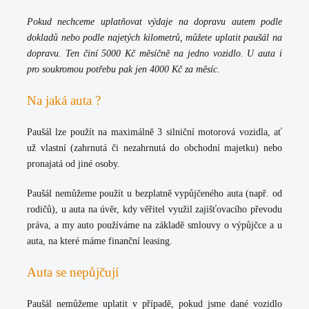
Pokud nechceme uplatňovat výdaje na dopravu autem podle
dokladů nebo podle najetých kilometrů, můžete uplatit paušál na
dopravu. Ten činí 5000 Kč měsíčně na jedno vozidlo. U auta i
pro soukromou potřebu pak jen 4000 Kč za měsíc.
Na jaká auta ?
Paušál lze použít na maximálně
3 silniční motorová vozidla
, ať
už vlastní (zahrnutá či nezahrnutá do obchodní majetku) nebo
pronajatá od jiné osoby.
Paušál nemůžeme použít u bezplatně vypůjčeného auta (např. od
rodičů), u auta na úvěr, kdy věřitel využil zajišťovacího převodu
práva, a my auto používáme na základě smlouvy o výpůjčce a u
auta, na které máme finanční leasing.
Auta se nepůjčují
Paušál nemůžeme uplatit v případě, pokud jsme dané vozidlo