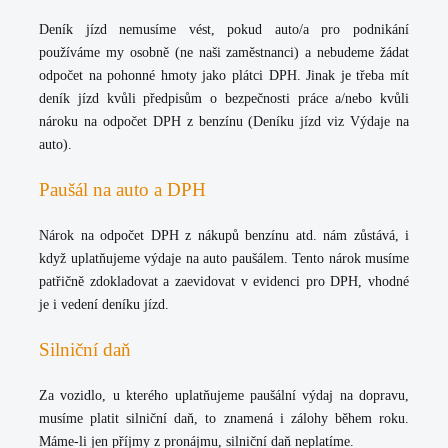
Deník jízd
nemusíme vést
, pokud auto/a pro podnikání
používáme my osobně (ne naši zaměstnanci) a nebudeme žádat
odpočet na pohonné hmoty jako plátci DPH. Jinak je třeba mít
deník jízd kvůli předpisům o bezpečnosti práce a/nebo kvůli
nároku na odpočet DPH z benzínu (Deníku jízd viz Výdaje na
auto).
Paušál na auto a DPH
Nárok na odpočet DPH z nákupů benzínu atd. nám zůstává, i
když uplatňujeme výdaje na auto paušálem. Tento nárok musíme
patřičně zdokladovat a zaevidovat v evidenci pro DPH, vhodné
je i vedení deníku jízd.
Silniční daň
Za vozidlo, u kterého uplatňujeme paušální výdaj na dopravu,
musíme platit silniční daň, to znamená i zálohy během roku.
Máme-li jen příjmy z pronájmu, silniční daň neplatíme.