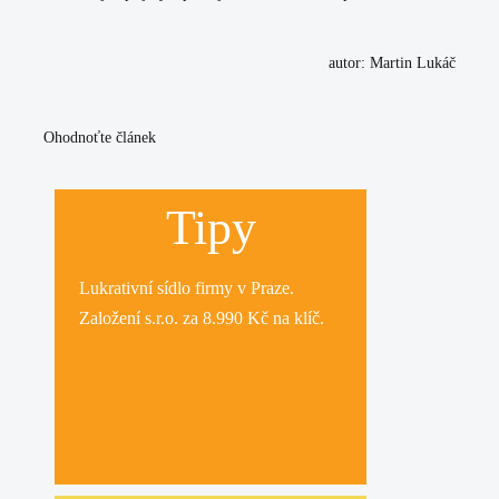
autor: Martin Lukáč
Ohodnoťte článek
Tipy
Lukrativní
sídlo firmy
v Praze.
Založení s.r.o.
za 8.990 Kč na klíč.