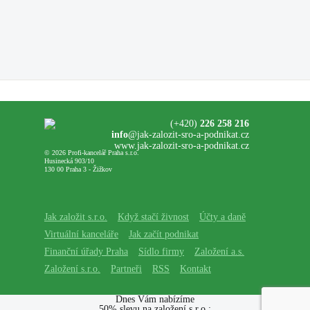
(+420)
226 258 216
info
@jak-zalozit-sro-a-podnikat.cz
www.jak-zalozit-sro-a-podnikat.cz
© 2026 Profi-kancelář Praha s.r.o.
Husinecká 903/10
130 00 Praha 3 - Žižkov
Jak založit s.r.o.
Když stačí živnost
Účty a daně
Virtuální kanceláře
Jak začít podnikat
Finanční úřady Praha
Sídlo firmy
Založení a.s.
Založení s.r.o.
Partneři
RSS
Kontakt
Dnes Vám nabízíme
50% slevu na založení s.r.o.: