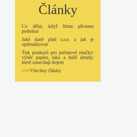
Články
Co dělat, když firma přestane
podnikat
Jaké daně platí s.r.o. a jak je
optimalizovat
Tisk poukazů pro prémiové značky:
výběr papíru, laku a další detaily,
které zanechají dojem
>>>Všechny články