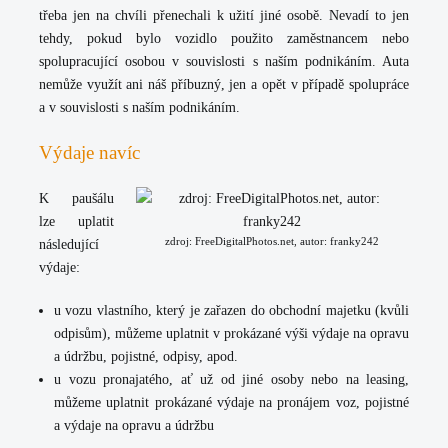
třeba jen na chvíli přenechali k užití jiné osobě. Nevadí to jen
tehdy, pokud bylo vozidlo použito zaměstnancem nebo
spolupracující osobou v souvislosti s naším podnikáním. Auta
nemůže využít ani náš příbuzný, jen a opět v případě spolupráce
a v souvislosti s naším podnikáním.
Výdaje navíc
K paušálu
lze uplatit
zdroj: FreeDigitalPhotos.net, autor: franky242
následující
výdaje:
u vozu vlastního, který je zařazen do obchodní majetku (kvůli
odpisům), můžeme uplatnit v prokázané výši výdaje na opravu
a údržbu, pojistné, odpisy, apod.
u vozu pronajatého, ať už od jiné osoby nebo na leasing,
můžeme uplatnit prokázané výdaje na pronájem voz, pojistné
a výdaje na opravu a údržbu