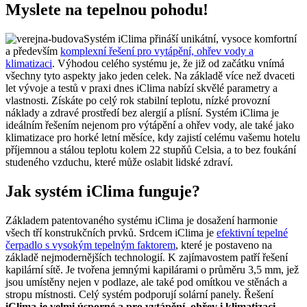
Myslete na tepelnou pohodu!
Systém iClima přináší unikátní, vysoce komfortní
a především
komplexní řešení pro vytápění, ohřev vody a
klimatizaci
. Výhodou celého systému je, že již od začátku vnímá
všechny tyto aspekty jako jeden celek. Na základě více než dvaceti
let vývoje a testů v praxi dnes iClima nabízí skvělé parametry a
vlastnosti. Získáte po celý rok stabilní teplotu, nízké provozní
náklady a zdravé prostředí bez alergií a plísní. Systém iClima je
ideálním řešením nejenom pro výtápění a ohřev vody, ale také jako
klimatizace pro horké letní měsíce, kdy zajistí celému vašemu hotelu
příjemnou a stálou teplotu kolem 22 stupňů Celsia, a to bez foukání
studeného vzduchu, které může oslabit lidské zdraví.
Jak systém iClima funguje?
Základem patentovaného systému iClima je dosažení harmonie
všech tří konstrukčních prvků. Srdcem iClima je
efektivní tepelné
čerpadlo s vysokým tepelným faktorem
, které je postaveno na
základě nejmodernějších technologií. K zajímavostem patří řešení
kapilární sítě. Je tvořena jemnými kapilárami o průměru 3,5 mm, jež
jsou umístěny nejen v podlaze, ale také pod omítkou ve stěnách a
stropu místnosti. Celý systém podporují solární panely. Řešení
iClima je velmi úsporné a pro vytápění, ohřev i klimatizaci