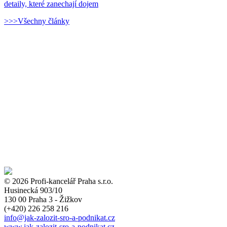
detaily, které zanechají dojem
>>>Všechny články
© 2026 Profi-kancelář Praha s.r.o.
Husinecká 903/10
130 00 Praha 3 - Žižkov
(+420)
226 258 216
info
@jak-zalozit-sro-a-podnikat.cz
www.jak-zalozit-sro-a-podnikat.cz