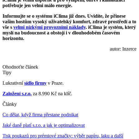
potřebuje jen velmi málo energie.
Informujte se o systému
iClima
již dnes. Uvidíte, že přinese
vašim hostům vysoký uživatelský komfort, zdravé prostředí a to
vše s
velmi nízkými provozními náklady
. iClima je systém, který
myslí na budoucnost a obstojí i v dlouhodobém časovém
horizontu.
autor: Inzerce
Ohodnoťte článek
Tipy
Lukrativní
sídlo firmy
v Praze.
Založení s.r.o.
za 8.990 Kč na klíč.
Články
Co dělat, když firma přestane podnikat
Jaké daně platí s.r.o. a jak je optimalizovat
Tisk poukazů pro prémiové značky: výběr papíru, laku a další