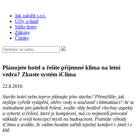
Jak založit s.r.o.
Účty a daně
Sídlo firmy
Zákony
Články
Plánujete hotel a řešíte příjemné klima na letní
vedra? Zkuste systém iClima
22.8.2016
Stavíte hotel nebo teprve plánujte jeho stavbu? Přemýšlíte, jak
nejlépe vyřešit vytápění, ohřev vody a současně i klimatizaci? Ať se
rozhodnete pro jakékoli řešení, zvažte vždy bedlivě všechny aspekty
a vyberte si řešení, které je komplexní, má co nejmenší provozní
náklady a svojí koncepcí myslí na budoucnost. Poznejte výhody
iClima a uvidíte, že vašim hostům zařídí tepelný komfort v zimě i v
létě.