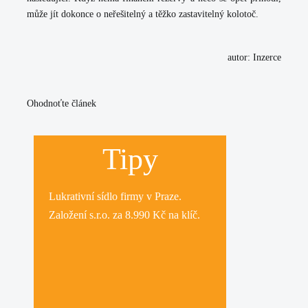
může jít dokonce o neřešitelný a těžko zastavitelný kolotoč.
autor: Inzerce
Ohodnoťte článek
Tipy
Lukrativní
sídlo firmy
v Praze.
Založení s.r.o.
za 8.990 Kč na klíč.