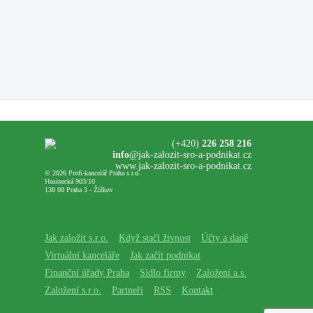
(+420)
226 258 216
info
@jak-zalozit-sro-a-podnikat.cz
www.jak-zalozit-sro-a-podnikat.cz
© 2026 Profi-kancelář Praha s.r.o.
Husinecká 903/10
130 00 Praha 3 - Žižkov
Jak založit s.r.o.
Když stačí živnost
Účty a daně
Virtuální kanceláře
Jak začít podnikat
Finanční úřady Praha
Sídlo firmy
Založení a.s.
Založení s.r.o.
Partneři
RSS
Kontakt