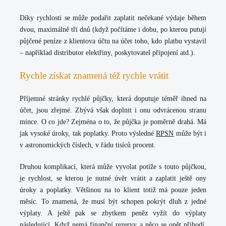
Díky rychlosti se může podařit zaplatit nečekané výdaje během
dvou, maximálně tří dnů (když počítáme i dobu, po kterou putují
půjčené peníze z klientova účtu na účet toho, kdo platbu vystavil
– například distributor elektřiny, poskytovatel připojení atd.).
Rychle získat znamená též rychle vrátit
Příjemné stránky rychlé půjčky, která doputuje téměř ihned na
účet, jsou zřejmé. Zbývá však doplnit i onu odvrácenou stranu
mince. O co jde? Zejména o to, že půjčka je poměrně drahá. Má
jak vysoké úroky, tak poplatky. Proto výsledné
RPSN
může být i
v astronomických číslech, v řádu tisíců procent.
Druhou komplikací, která může vyvolat potíže s touto půjčkou,
je rychlost, se kterou je nutné úvěr vrátit a zaplatit ještě ony
úroky a poplatky. Většinou na to klient totiž má pouze jeden
měsíc. To znamená, že musí být schopen pokrýt dluh z jedné
výplaty. A ještě pak se zbytkem peněz vyžít do výplaty
následující. Když nemá finanční rezervy a něco se opět přihodí,