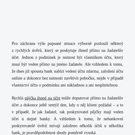
Pro záchranu výše popsané situace výborně poslouží některý
z rychlých úvěrů, který se poskytuje ihned přímo na žadatelův
účet. Jednou z podmínek je nutnost být vlastníkem účtu, který
musí být veden přímo na jméno žadatele. Ale vzhledem k tomu,
že dnes již spousta bank nabízí vedení účtu zdarma, založení účtu
online a dokonce bez nutnosti navštívit pobočku, nejde v případě
vlastnictví účtu o podmínku ani nákladnou a ani nesplnitelnou.
Rychlá
půjčka ihned na účet
může doputovat přímo na žadatelův
účet a dokonce ještě tentýž den, kdy o něj klient požádal – a to
v případě, že jak žadatel, tak poskytovatel půjčky mají veden
účet u stejné banky. A vzhledem k tomu, že nebankovní
poskytovatelé úvěrů mívají založeno několik účtů u několika
bank, je pravděpodobnost shody poměrně vysoká.