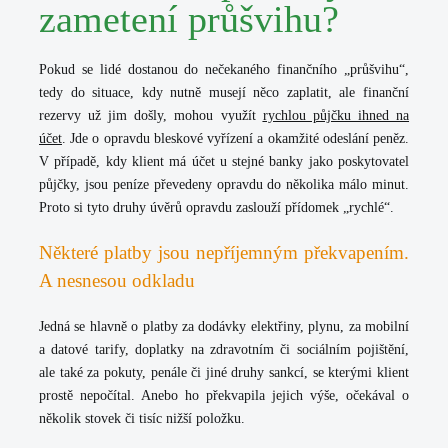
zametení průšvihu?
Pokud se lidé dostanou do nečekaného finančního „průšvihu“,
tedy do situace, kdy nutně musejí něco zaplatit, ale finanční
rezervy už jim došly, mohou využít
rychlou půjčku ihned na
účet
. Jde o opravdu bleskové vyřízení a okamžité odeslání peněz.
V případě, kdy klient má účet u stejné banky jako poskytovatel
půjčky, jsou peníze převedeny opravdu do několika málo minut.
Proto si tyto druhy úvěrů opravdu zaslouží přídomek „rychlé“.
Některé platby jsou nepříjemným překvapením.
A nesnesou odkladu
Jedná se hlavně o platby za dodávky elektřiny, plynu, za mobilní
a datové tarify, doplatky na zdravotním či sociálním pojištění,
ale také za pokuty, penále či jiné druhy sankcí, se kterými klient
prostě nepočítal. Anebo ho překvapila jejich výše, očekával o
několik stovek či tisíc nižší položku.