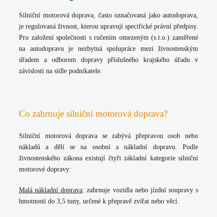
Silniční motorová doprava, často označovaná jako autodoprava,
je regulovaná živnost, kterou upravují specifické právní předpisy.
Pro založení společnosti s ručením omezeným (s.r.o.) zaměřené
na autodopravu je nezbytná spolupráce mezi živnostenským
úřadem a odborem dopravy příslušného krajského úřadu v
závislosti na sídle podnikatele.
Co zahrnuje silniční motorová doprava?
Silniční motorová doprava se zabývá přepravou osob nebo
nákladů a dělí se na
osobní
a
nákladní
dopravu. Podle
živnostenského zákona existují
čtyři základní kategorie
silniční
motorové dopravy:
Malá nákladní doprava
:
zahrnuje vozidla nebo jízdní soupravy s
hmotností do 3,5 tuny, určené k přepravě zvířat nebo věcí.