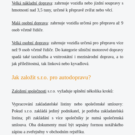
Velká nákladní doprava
:
zahrnuje vozidla nebo jízdní soupravy s
hmotností nad 3,5 tuny, určené k přepravě zvířat nebo věcí.
Malá osobní doprava
:
zahrnuje vozidla určená pro přepravu až 9
osob včetně řidiče.
Velká osobní doprava
:
zahrnuje vozidla určená pro přepravu více
než 9 osob včetně řidiče. Do kategorie silniční motorové dopravy
spadá také taxislužba a vnitrostátní i mezinárodní doprava, a to
jak příležitostná, tak linková nebo kyvadlová.
Jak založit s.r.o. pro autodopravu?
Založení společnosti
s.r.o. vyžaduje splnění několika kroků:
Vypracování zakladatelské listiny nebo společenské smlouvy:
Pokud s.r.o. zakládá jediný podnikatel, je potřeba zakladatelská
listina; při zakládání s více společníky je nutná společenská
smlouva. Oba dokumenty musí být sepsány formou notářského
zápisu a zveřejněny v obchodním rejstříku.