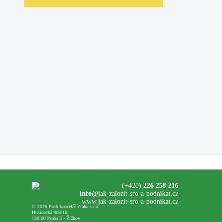
(+420)
226 258 216
info
@jak-zalozit-sro-a-podnikat.cz
www.jak-zalozit-sro-a-podnikat.cz
© 2026 Profi-kancelář Praha s.r.o.
Husinecká 903/10
130 00 Praha 3 - Žižkov