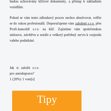
budou uchovávány klíčové dokumenty, a přístup k nákladním
vozidlům.
Pokud se vám tento zdlouhavý proces nechce absolvovat, svěřte
se do rukou profesionálů. Doporučujeme vám
založení s.r.o.
přes
Profi-kancelář s.r.o. na klíč. Zajistíme vám společenskou
smlouvu, návštěvu u notáře a veškerý potřebný servis k rozjezdu
vašeho podnikání.
Jak si založit s.r.o.
pro autodopravu?
1
(20%)
1
vote[s]
Tipy