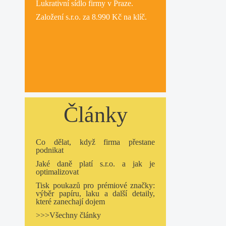
Lukrativní
sídlo firmy
v Praze.
Založení s.r.o.
za 8.990 Kč na klíč.
Články
Co dělat, když firma přestane
podnikat
Jaké daně platí s.r.o. a jak je
optimalizovat
Tisk poukazů pro prémiové značky:
výběr papíru, laku a další detaily,
které zanechají dojem
>>>Všechny články