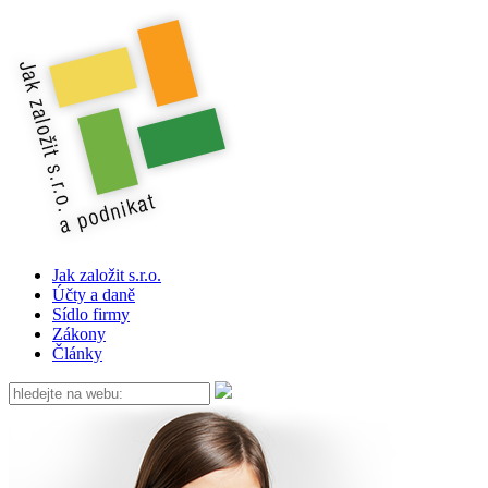
Jak založit s.r.o.
Účty a daně
Sídlo firmy
Zákony
Články