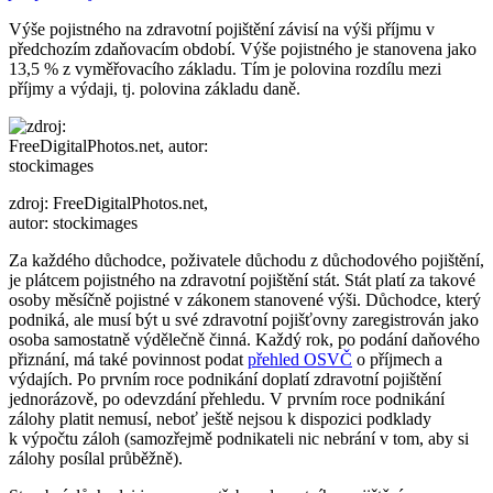
Výše pojistného na zdravotní pojištění závisí na výši příjmu v
předchozím zdaňovacím období. Výše pojistného je stanovena jako
13,5 % z vyměřovacího základu. Tím je polovina rozdílu mezi
příjmy a výdaji, tj. polovina základu daně.
zdroj: FreeDigitalPhotos.net,
autor: stockimages
Za každého důchodce, poživatele důchodu z důchodového pojištění,
je plátcem pojistného na zdravotní pojištění stát. Stát platí za takové
osoby měsíčně pojistné v zákonem stanovené výši. Důchodce, který
podniká, ale musí být u své zdravotní pojišťovny zaregistrován jako
osoba samostatně výdělečně činná. Každý rok, po podání daňového
přiznání, má také povinnost podat
přehled OSVČ
o příjmech a
výdajích. Po prvním roce podnikání doplatí zdravotní pojištění
jednorázově, po odevzdání přehledu. V prvním roce podnikání
zálohy platit nemusí, neboť ještě nejsou k dispozici podklady
k výpočtu záloh (samozřejmě podnikateli nic nebrání v tom, aby si
zálohy posílal průběžně).