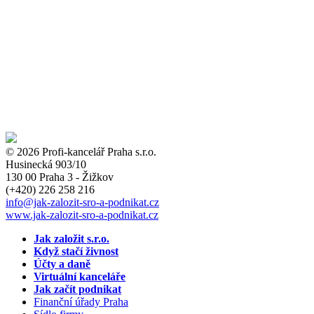
© 2026 Profi-kancelář Praha s.r.o.
Husinecká 903/10
130 00 Praha 3 - Žižkov
(+420)
226 258 216
info
@jak-zalozit-sro-a-podnikat.cz
www.jak-zalozit-sro-a-podnikat.cz
Jak založit s.r.o.
Když stačí živnost
Účty a daně
Virtuální kanceláře
Jak začít podnikat
Finanční úřady Praha