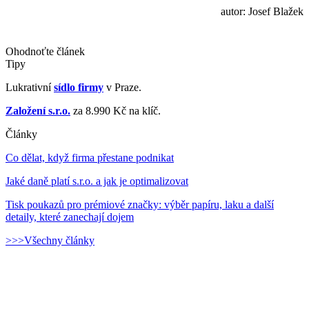
autor: Josef Blažek
Ohodnoťte článek
Tipy
Lukrativní
sídlo firmy
v Praze.
Založení s.r.o.
za 8.990 Kč na klíč.
Články
Co dělat, když firma přestane podnikat
Jaké daně platí s.r.o. a jak je optimalizovat
Tisk poukazů pro prémiové značky: výběr papíru, laku a další
detaily, které zanechají dojem
>>>Všechny články