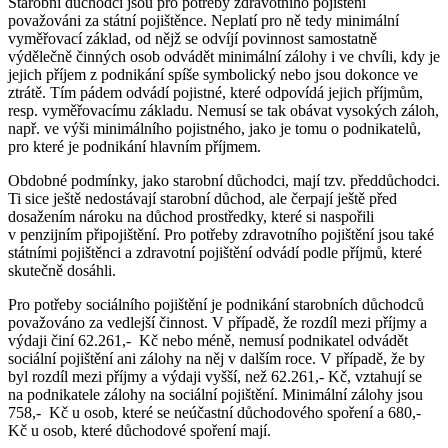
Starobní důchodci jsou pro potřeby zdravotního pojištění
považováni za státní pojištěnce. Neplatí pro ně tedy minimální
vyměřovací základ, od nějž se odvíjí povinnost samostatně
výdělečně činných osob odvádět minimální zálohy i ve chvíli, kdy je
jejich příjem z podnikání spíše symbolický nebo jsou dokonce ve
ztrátě. Tím pádem odvádí pojistné, které odpovídá jejich příjmům,
resp. vyměřovacímu základu. Nemusí se tak obávat vysokých záloh,
např. ve výši minimálního pojistného, jako je tomu o podnikatelů,
pro které je podnikání hlavním příjmem.
Obdobné podmínky, jako starobní důchodci, mají tzv. předdůchodci.
Ti sice ještě nedostávají starobní důchod, ale čerpají ještě před
dosažením nároku na důchod prostředky, které si naspořili
v penzijním připojištění. Pro potřeby zdravotního pojištění jsou také
státními pojištěnci a zdravotní pojištění odvádí podle příjmů, které
skutečně dosáhli.
Pro potřeby sociálního pojištění je podnikání starobních důchodců
považováno za vedlejší činnost. V případě, že rozdíl mezi příjmy a
výdaji činí 62.261,- Kč nebo méně, nemusí podnikatel odvádět
sociální pojištění ani zálohy na něj v dalším roce. V případě, že by
byl rozdíl mezi příjmy a výdaji vyšší, než 62.261,- Kč, vztahují se
na podnikatele zálohy na sociální pojištění. Minimální zálohy jsou
758,- Kč u osob, které se neúčastní důchodového spoření a 680,-
Kč u osob, které důchodové spoření mají.