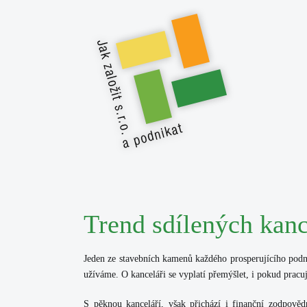
Trend sdílených kance
Jeden ze stavebních kamenů každého prosperujícího podniká
užíváme. O kanceláři se vyplatí přemýšlet, i pokud prac
S pěknou kanceláří, však přichází i finanční zodpově