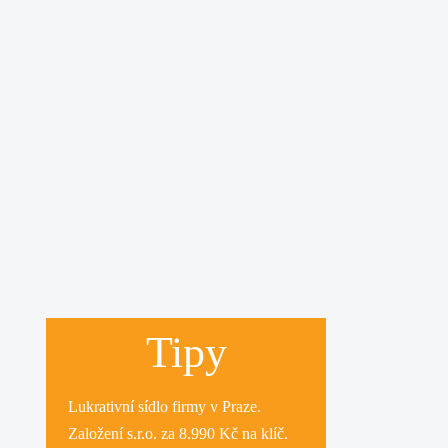
Tipy
Lukrativní
sídlo firmy
v Praze.
Založení s.r.o.
za 8.990 Kč na klíč.