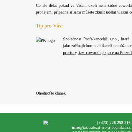
Co ale dělat pokud ve Vašem okolí není žádné cowork
pronájem, případně si sami můžete zkusit udělat vlastní
Tip pro Vás:
Společnost
Profi-kancelář s.r.o.
, která
jako začínajícímu podnikateli pomůže s 
prostory, tzv.
coworking space na Praze 1
Ohodnoťte článek
(+420)
226 258 216
info
@jak-zalozit-sro-a-podnikat.cz