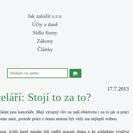
Jak založit s.r.o.
Účty a daně
Sídlo firmy
Zákony
Články
17.7.2013
láří: Stojí to za to?
ní jsou kanceláře. Mají výrazný vliv na naší efektivitu i na to jak si práci
ujeme sami, protože práce z domu nemusí být vždy tou nejlepší volbou.
dnost, kvůli které mnoho lidí raději pracuje doma a ke schůzkám využívá