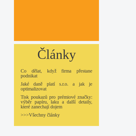
Články
Co dělat, když firma přestane
podnikat
Jaké daně platí s.r.o. a jak je
optimalizovat
Tisk poukazů pro prémiové značky:
výběr papíru, laku a další detaily,
které zanechají dojem
>>>Všechny články