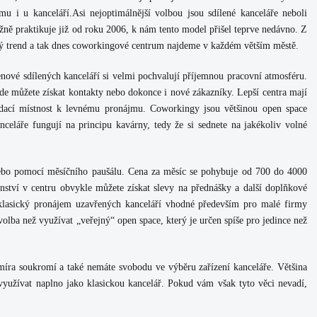
omu i u kanceláří.Asi nejoptimálnější volbou jsou sdílené kanceláře neboli
ě praktikuje již od roku 2006, k nám tento model přišel teprve nedávno. Z
ený trend a tak dnes coworkingové centrum najdeme v každém větším městě.
nové sdílených kanceláří si velmi pochvalují příjemnou pracovní atmosféru.
de můžete získat kontakty nebo dokonce i nové zákazníky. Lepší centra mají
sedací místnost k levnému pronájmu. Coworkingy jsou většinou open space
anceláře fungují na principu kavárny, tedy že si sednete na jakékoliv volné
nebo pomocí měsíčního paušálu. Cena za měsíc se pohybuje od 700 do 4000
ství v centru obvykle můžete získat slevy na přednášky a další doplňkové
klasický pronájem uzavřených kanceláří vhodné především pro malé firmy
olba než využívat „veřejný“ open space, který je určen spíše pro jedince než
íra soukromí a také nemáte svobodu ve výběru zařízení kanceláře. Většina
využívat naplno jako klasickou kancelář. Pokud vám však tyto věci nevadí,