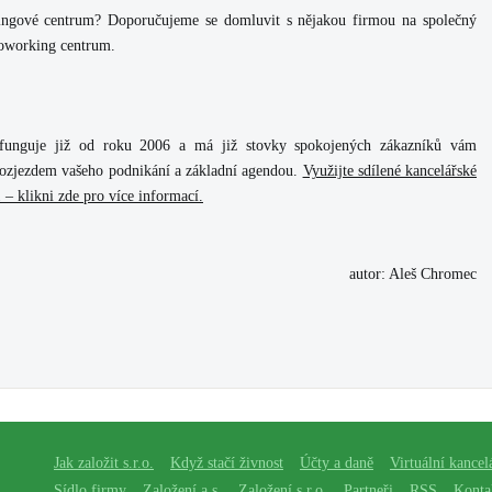
ingové centrum? Doporučujeme se domluvit s nějakou firmou na společný
 coworking centrum.
 funguje již od roku 2006 a má již stovky spokojených zákazníků vám
rozjezdem vašeho podnikání a základní agendou.
Využijte sdílené kancelářské
 – klikni zde pro více informací
.
autor: Aleš Chromec
Jak založit s.r.o.
Když stačí živnost
Účty a daně
Virtuální kancel
Sídlo firmy
Založení a.s.
Založení s.r.o.
Partneři
RSS
Konta