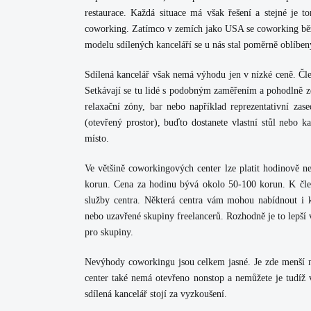
restaurace. Každá situace má však řešení a stejné je t
coworking. Zatímco v zemích jako USA se coworking běžn
modelu sdílených kanceláří se u nás stal poměrně oblíb
Sdílená kancelář však nemá výhodu jen v nízké ceně. Čle
Setkávají se tu lidé s podobným zaměřením a pohodlně z
relaxační zóny, bar nebo například reprezentativní za
(otevřený prostor), buďto dostanete vlastní stůl nebo k
místo.
Ve většině coworkingových center lze platit hodinově 
korun. Cena za hodinu bývá okolo 50-100 korun. K člen
služby centra. Některá centra vám mohou nabídnout i 
nebo uzavřené skupiny freelancerů. Rozhodně je to lepší v
pro skupiny.
Nevýhody coworkingu jsou celkem jasné. Je zde menší m
center také nemá otevřeno nonstop a nemůžete je tudíž 
sdílená kancelář stojí za vyzkoušení.