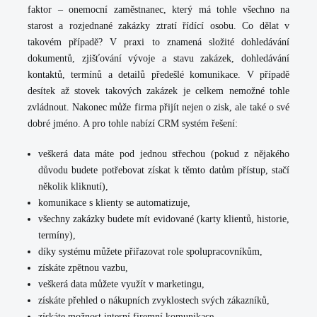
faktor – onemocní zaměstnanec, který má tohle všechno na
starost a rozjednané zakázky ztratí řídící osobu. Co dělat v
takovém případě? V praxi to znamená složité dohledávání
dokumentů, zjišťování vývoje a stavu zakázek, dohledávání
kontaktů, termínů a detailů předešlé komunikace. V případě
desítek až stovek takových zakázek je celkem nemožné tohle
zvládnout. Nakonec může firma přijít nejen o zisk, ale také o své
dobré jméno. A pro tohle nabízí CRM systém řešení:
veškerá data máte pod jednou střechou (pokud z nějakého
důvodu budete potřebovat získat k těmto datům přístup, stačí
několik kliknutí),
komunikace s klienty se automatizuje,
všechny zakázky budete mít evidované (karty klientů, historie,
termíny),
díky systému můžete přiřazovat role spolupracovníkům,
získáte zpětnou vazbu,
veškerá data můžete využít v marketingu,
získáte přehled o nákupních zvyklostech svých zákazníků,
získáte možnost interní firemní komunikace.