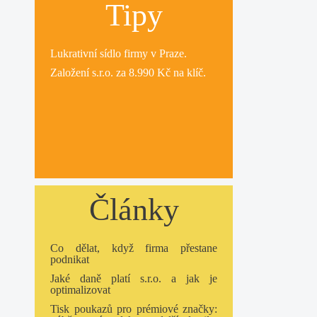
Tipy
Lukrativní
sídlo firmy
v Praze.
Založení s.r.o.
za 8.990 Kč na klíč.
Články
Co dělat, když firma přestane
podnikat
Jaké daně platí s.r.o. a jak je
optimalizovat
Tisk poukazů pro prémiové značky: