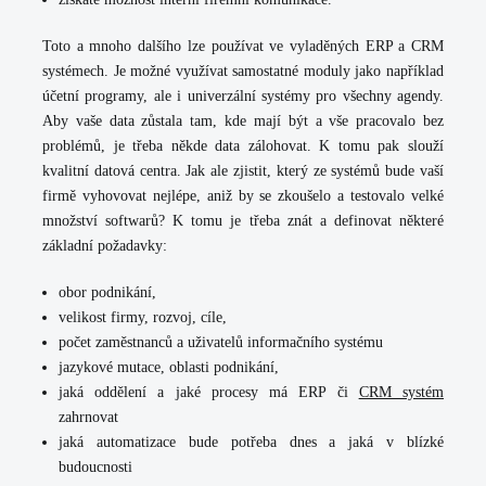
Toto a mnoho dalšího lze používat ve vyladěných ERP a CRM
systémech. Je možné využívat samostatné moduly jako například
účetní programy, ale i univerzální systémy pro všechny agendy.
Aby vaše data zůstala tam, kde mají být a vše pracovalo bez
problémů, je třeba někde data zálohovat. K tomu pak slouží
kvalitní datová centra. Jak ale zjistit, který ze systémů bude vaší
firmě vyhovovat nejlépe, aniž by se zkoušelo a testovalo velké
množství softwarů? K tomu je třeba znát a definovat některé
základní požadavky:
obor podnikání,
velikost firmy, rozvoj, cíle,
počet zaměstnanců a uživatelů informačního systému
jazykové mutace, oblasti podnikání,
jaká oddělení a jaké procesy má ERP či
CRM systém
zahrnovat
jaká automatizace bude potřeba dnes a jaká v blízké
budoucnosti