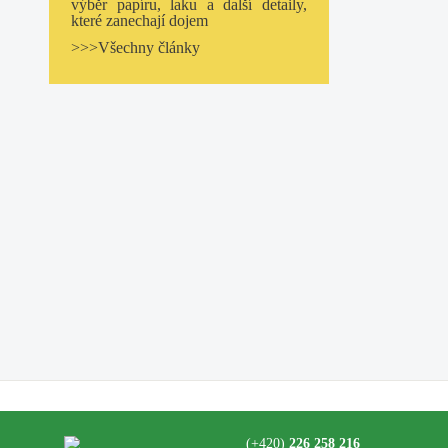
výběr papíru, laku a další detaily,
které zanechají dojem
>>>Všechny články
(+420)
226 258 216