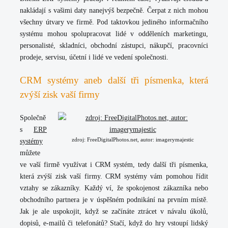
nakládají s vašimi daty nanejvýš bezpečně. Čerpat z nich mohou
všechny útvary ve firmě. Pod taktovkou jediného informačního
systému mohou spolupracovat lidé v odděleních marketingu,
personalisté, skladníci, obchodní zástupci, nákupčí, pracovníci
prodeje, servisu, účetní i lidé ve vedení společnosti.
CRM systémy aneb další tři písmenka, která
zvýší zisk vaší firmy
Společně
s
ERP
zdroj: FreeDigitalPhotos.net, autor: imagerymajestic
systémy
můžete
ve vaší firmě využívat i CRM systém, tedy další tři písmenka,
která zvýší zisk vaší firmy. CRM systémy vám pomohou řídit
vztahy se zákazníky. Každý ví, že spokojenost zákazníka nebo
obchodního partnera je v úspěšném podnikání na prvním místě.
Jak je ale uspokojit, když se začínáte ztrácet v návalu úkolů,
dopisů, e-mailů či telefonátů? Stačí, když do hry vstoupí lidský