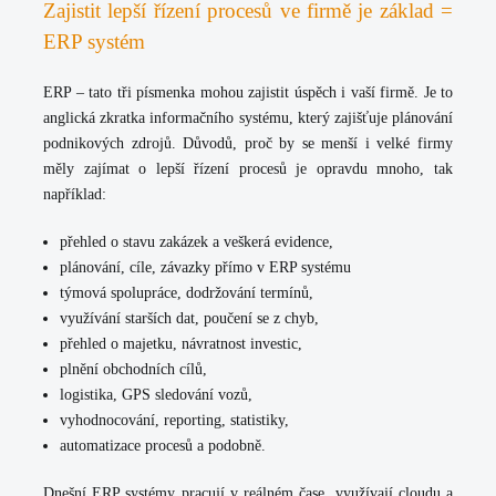
Zajistit lepší řízení procesů ve firmě je základ =
ERP systém
ERP – tato tři písmenka mohou zajistit úspěch i vaší firmě. Je to
anglická zkratka informačního systému, který zajišťuje plánování
podnikových zdrojů. Důvodů, proč by se menší i velké firmy
měly zajímat o lepší řízení procesů je opravdu mnoho, tak
například:
přehled o stavu zakázek a veškerá evidence,
plánování, cíle, závazky přímo v ERP systému
týmová spolupráce, dodržování termínů,
využívání starších dat, poučení se z chyb,
přehled o majetku, návratnost investic,
plnění obchodních cílů,
logistika, GPS sledování vozů,
vyhodnocování, reporting, statistiky,
automatizace procesů a podobně.
Dnešní ERP systémy pracují v reálném čase, využívají cloudu a