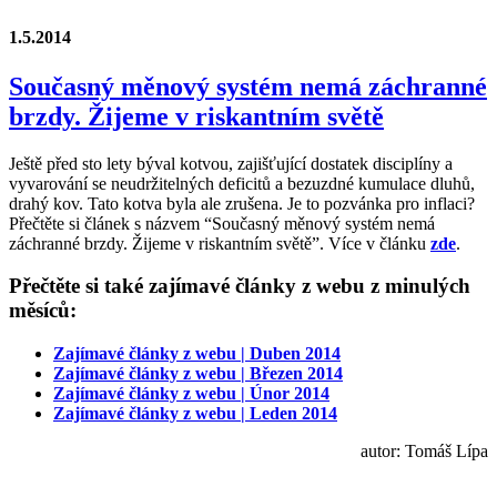
1.5.2014
Současný měnový systém nemá záchranné
brzdy. Žijeme v riskantním světě
Ještě před sto lety býval kotvou, zajišťující dostatek disciplíny a
vyvarování se neudržitelných deficitů a bezuzdné kumulace dluhů,
drahý kov. Tato kotva byla ale zrušena. Je to pozvánka pro inflaci?
Přečtěte si článek s názvem “Současný měnový systém nemá
záchranné brzdy. Žijeme v riskantním světě”. Více v článku
zde
.
Přečtěte si také zajímavé články z webu z minulých
měsíců:
Zajímavé články z webu | Duben 2014
Zajímavé články z webu | Březen 2014
Zajímavé články z webu | Únor 2014
Zajímavé články z webu | Leden 2014
autor: Tomáš Lípa