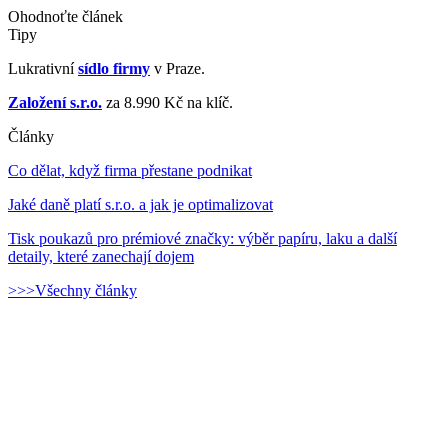
Ohodnoťte článek
Tipy
Lukrativní
sídlo firmy
v Praze.
Založení s.r.o.
za 8.990 Kč na klíč.
Články
Co dělat, když firma přestane podnikat
Jaké daně platí s.r.o. a jak je optimalizovat
Tisk poukazů pro prémiové značky: výběr papíru, laku a další
detaily, které zanechají dojem
>>>Všechny články