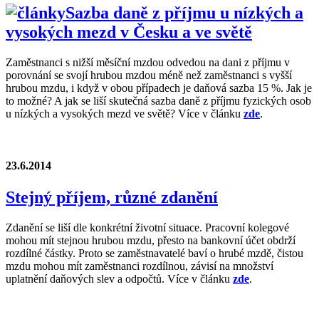
Sazba daně z příjmu u nízkých a
vysokých mezd v Česku a ve světě
Zaměstnanci s nižší měsíční mzdou odvedou na dani z příjmu v
porovnání se svojí hrubou mzdou méně než zaměstnanci s vyšší
hrubou mzdu, i když v obou případech je daňová sazba 15 %. Jak je
to možné? A jak se liší skutečná sazba daně z příjmu fyzických osob
u nízkých a vysokých mezd ve světě? Více v článku
zde
.
23.6.2014
Stejný příjem, různé zdanění
Zdanění se liší dle konkrétní životní situace. Pracovní kolegové
mohou mít stejnou hrubou mzdu, přesto na bankovní účet obdrží
rozdílné částky. Proto se zaměstnavatelé baví o hrubé mzdě, čistou
mzdu mohou mít zaměstnanci rozdílnou, závisí na množství
uplatnění daňových slev a odpočtů. Více v článku
zde
.