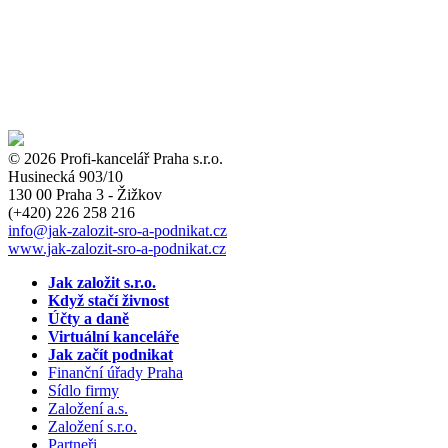
© 2026 Profi-kancelář Praha s.r.o.
Husinecká 903/10
130 00 Praha 3 - Žižkov
(+420)
226 258 216
info
@jak-zalozit-sro-a-podnikat.cz
www.jak-zalozit-sro-a-podnikat.cz
Jak založit s.r.o.
Když stačí živnost
Účty a daně
Virtuální kanceláře
Jak začít podnikat
Finanční úřady Praha
Sídlo firmy
Založení a.s.
Založení s.r.o.
Partneři