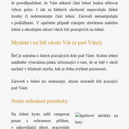
Je pravděpodobné, že Vám některé části lešení budou stěžovat
výkon práce. I tak za žádných okolností nepovolujte žádné
šrouby či nedemontujte části lešení. Zároveň nemanipulujte
s podlážkami. V opačném případě riskujete zhoršenou stabilitu
lešení a ohrožujete zdraví všech lidí pracujících na lešení.
Myslete i na lidi okolo Vás (a pod Vámi)
Řeč je zejména o lidech pracujících dole pod Vámi. Kolem lešení
natáhněte výstražnou pásku informující o tom, že se lidé v okolí
nachází v blízkosti stavby, kde je třeba zvýšené pozornosti.
Zároveň z lešení nic neshazujte, abyste nezranili lidi pracující
pod Vámi.
Noste ochranné pomůcky
Na lešení byste měli vstupovat
pouze s ochrannou přilbou,
v odpovídající
obuvi
, pracovním