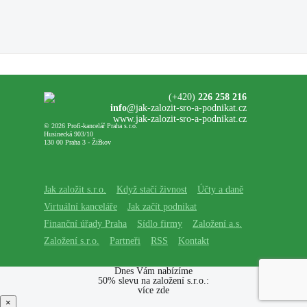
(+420)
226 258 216
info
@jak-zalozit-sro-a-podnikat.cz
www.jak-zalozit-sro-a-podnikat.cz
© 2026 Profi-kancelář Praha s.r.o.
Husinecká 903/10
130 00 Praha 3 - Žižkov
Jak založit s.r.o.
Když stačí živnost
Účty a daně
Virtuální kanceláře
Jak začít podnikat
Finanční úřady Praha
Sídlo firmy
Založení a.s.
Založení s.r.o.
Partneři
RSS
Kontakt
Dnes Vám nabízíme
50% slevu na založení s.r.o.:
více zde
×