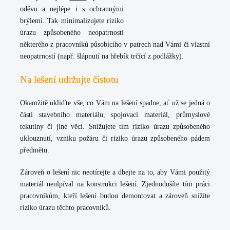
oděvu a nejlépe i s ochrannými
brýlemi. Tak minimalizujete riziko
úrazu způsobeného neopatrností
některého z pracovníků působícího v patrech nad Vámi či vlastní
neopatrností (např. šlápnutí na hřebík trčící z podlážky).
Na lešení udržujte čistotu
Okamžitě ukliďte vše, co Vám na lešení spadne, ať už se jedná o
části stavebního materiálu, spojovací materiál, průmyslové
tekutiny či jiné věci. Snižujete tím riziko úrazu způsobeného
uklouznutí, vzniku požáru či riziko úrazu způsobeného pádem
předmětu.
Zároveň o lešení nic neotírejte a dbejte na to, aby Vámi použitý
materiál neulpíval na konstrukci lešení. Zjednodušíte tím práci
pracovníkům, kteří lešení budou demontovat a zároveň snížíte
riziko úrazu těchto pracovníků.