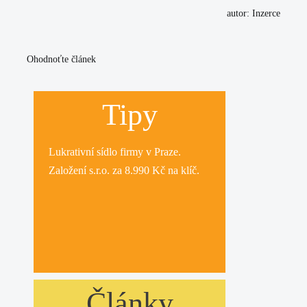
autor: Inzerce
Ohodnoťte článek
Tipy
Lukrativní
sídlo firmy
v Praze.
Založení s.r.o.
za 8.990 Kč na klíč.
Články