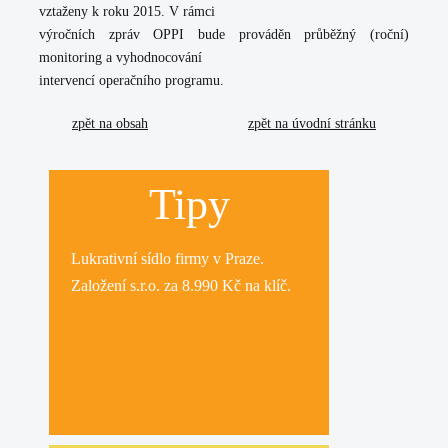
vztaženy k roku 2015. V rámci
výročních zpráv OPPI bude prováděn průběžný (roční)
monitoring a vyhodnocování
intervencí operačního programu.
zpět na obsah
zpět na úvodní stránku
Tipy
Lukrativní
sídlo firmy
v Praze.
Založení s.r.o.
za 8.990 Kč na klíč.