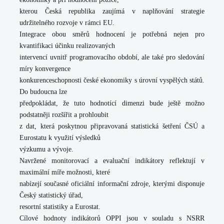
kterou Česká republika zaujímá v naplňování strategie
udržitelného rozvoje v rámci EU.
Integrace obou směrů hodnocení je potřebná nejen pro
kvantifikaci účinku realizovaných
intervencí uvnitř programovacího období, ale také pro sledování
míry konvergence
konkurenceschopnosti české ekonomiky s úrovní vyspělých států.
Do budoucna lze
předpokládat, že tuto hodnotící dimenzi bude ještě možno
podstatněji rozšířit a prohloubit
z dat, která poskytnou připravovaná statistická šetření ČSÚ a
Eurostatu k využití výsledků
výzkumu a vývoje.
Navržené monitorovací a evaluační indikátory reflektují v
maximální míře možnosti, které
nabízejí současné oficiální informační zdroje, kterými disponuje
Český statistický úřad,
resortní statistiky a Eurostat.
Cílové hodnoty indikátorů OPPI jsou v souladu s NSRR