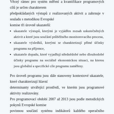
Věcný rámec pro systém měření a kvantifikace programových
cílů je určen charakterem
předpokládaných výstupů z realizovaných aktivit a zahrnuje v
souladu s metodikou Evropské
komise tři úrovně ukazatelů:
ukazatele výstupů
, kterými je vyjádřen rozsah uskutečněných
aktivit a které jsou
součástí průběžného monitorovacího procesu,
ukazatele výsledků
, kterými se charakterizují přímé účinky
programu na příjemce,
ukazatele dopadu
, které vyjadřují střednědobé nebo dlouhodobé
účinky programu
na sociálně ekonomickou situaci, na kterou
jsou globální a specifické cíle programu
zaměřeny.
Pro úroveň programu jsou dále stanoveny
kontextové ukazatele
,
které charakterizují hlavní
determinanty utvářející prostředí, ve kterém jsou programové
aktivity realizovány.
Pro programovací období 2007 až 2013 jsou podle metodických
pokynů Evropské komise
povinnou součástí systému indikátorů každého operačního