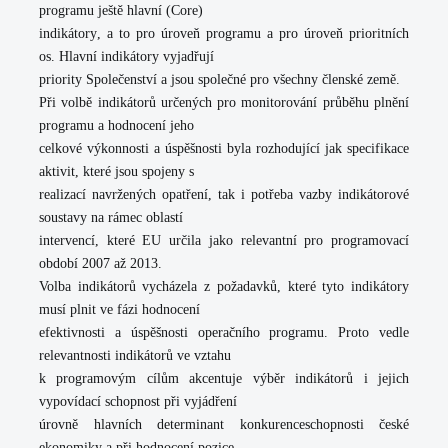
programu ještě
hlavní (Core)
indikátory
, a to pro úroveň programu a pro úroveň prioritních
os. Hlavní indikátory vyjadřují
priority Společenství a jsou společné pro všechny členské země.
Při volbě indikátorů určených pro monitorování průběhu plnění
programu a hodnocení jeho
celkové výkonnosti a úspěšnosti byla rozhodující jak specifikace
aktivit, které jsou spojeny s
realizací navržených opatření, tak i potřeba vazby indikátorové
soustavy na rámec oblastí
intervencí, které EU určila jako relevantní pro programovací
období 2007 až 2013.
Volba indikátorů vycházela z požadavků, které tyto indikátory
musí plnit ve fázi hodnocení
efektivnosti a úspěšnosti operačního programu. Proto vedle
relevantnosti indikátorů ve vztahu
k programovým cílům akcentuje výběr indikátorů i jejich
vypovídací schopnost při vyjádření
úrovně hlavních determinant konkurenceschopnosti české
ekonomiky a při hodnocení pozice,