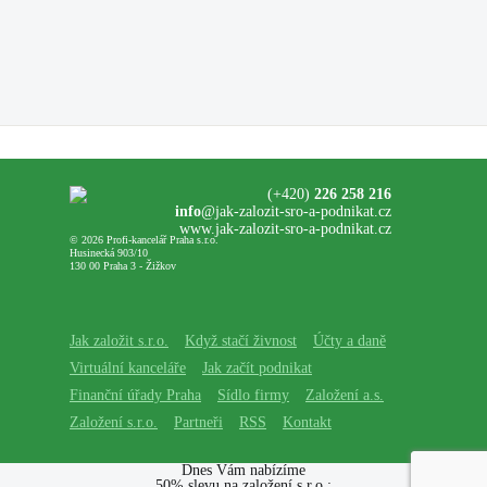
(+420)
226 258 216
info
@jak-zalozit-sro-a-podnikat.cz
www.jak-zalozit-sro-a-podnikat.cz
© 2026 Profi-kancelář Praha s.r.o.
Husinecká 903/10
130 00 Praha 3 - Žižkov
Jak založit s.r.o.
Když stačí živnost
Účty a daně
Virtuální kanceláře
Jak začít podnikat
Finanční úřady Praha
Sídlo firmy
Založení a.s.
Založení s.r.o.
Partneři
RSS
Kontakt
Dnes Vám nabízíme
50% slevu na založení s.r.o.: