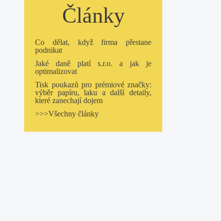
Články
Co dělat, když firma přestane
podnikat
Jaké daně platí s.r.o. a jak je
optimalizovat
Tisk poukazů pro prémiové značky:
výběr papíru, laku a další detaily,
které zanechají dojem
>>>Všechny články