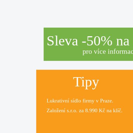
Sleva -50% na z
pro více informac
Tipy
Lukrativní
sídlo firmy
v Praze.
Založení s.r.o.
za 8.990 Kč na klíč.