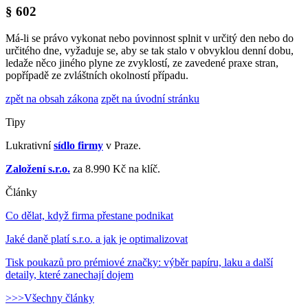
§ 602
Má-li se právo vykonat nebo povinnost splnit v určitý den nebo do
určitého dne, vyžaduje se, aby se tak stalo v obvyklou denní dobu,
ledaže něco jiného plyne ze zvyklostí, ze zavedené praxe stran,
popřípadě ze zvláštních okolností případu.
zpět na obsah zákona
zpět na úvodní stránku
Tipy
Lukrativní
sídlo firmy
v Praze.
Založení s.r.o.
za 8.990 Kč na klíč.
Články
Co dělat, když firma přestane podnikat
Jaké daně platí s.r.o. a jak je optimalizovat
Tisk poukazů pro prémiové značky: výběr papíru, laku a další
detaily, které zanechají dojem
>>>Všechny články