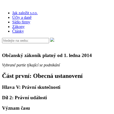
Jak založit s.r.o.
Účty a daně
Sídlo firmy
Zákony
Články
Občanský zákoník platný od 1. ledna 2014
Vybrané partie týkající se podnikání
Část první: Obecná ustanovení
Hlava V: Právní skutečnosti
Díl 2: Právní události
Význam času