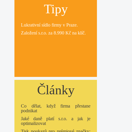
Tipy
Lukrativní
sídlo firmy
v Praze.
Založení s.r.o.
za 8.990 Kč na klíč.
Články
Co dělat, když firma přestane
podnikat
Jaké daně platí s.r.o. a jak je
optimalizovat
Tisk poukazů pro prémiové značky: