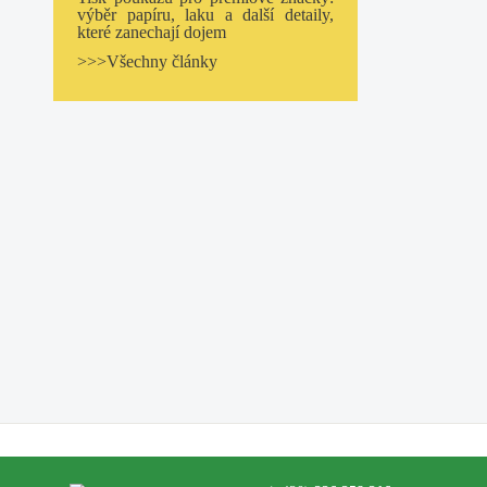
výběr papíru, laku a další detaily,
které zanechají dojem
>>>Všechny články