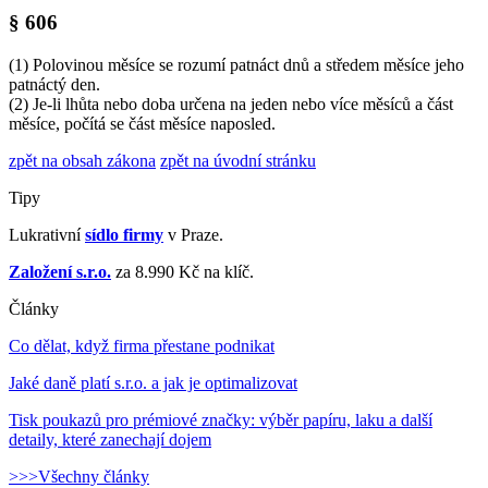
§ 606
(1) Polovinou měsíce se rozumí patnáct dnů a středem měsíce jeho
patnáctý den.
(2) Je-li lhůta nebo doba určena na jeden nebo více měsíců a část
měsíce, počítá se část měsíce naposled.
zpět na obsah zákona
zpět na úvodní stránku
Tipy
Lukrativní
sídlo firmy
v Praze.
Založení s.r.o.
za 8.990 Kč na klíč.
Články
Co dělat, když firma přestane podnikat
Jaké daně platí s.r.o. a jak je optimalizovat
Tisk poukazů pro prémiové značky: výběr papíru, laku a další
detaily, které zanechají dojem
>>>Všechny články