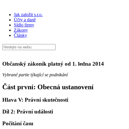
Jak založit s.r.o.
Účty a daně
Sídlo firmy
Zákony
Články
Občanský zákoník platný od 1. ledna 2014
Vybrané partie týkající se podnikání
Část první: Obecná ustanovení
Hlava V: Právní skutečnosti
Díl 2: Právní události
Počítání času