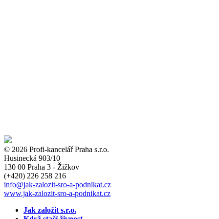
© 2026 Profi-kancelář Praha s.r.o.
Husinecká 903/10
130 00 Praha 3 - Žižkov
(+420)
226 258 216
info
@jak-zalozit-sro-a-podnikat.cz
www.jak-zalozit-sro-a-podnikat.cz
Jak založit s.r.o.
Když stačí živnost