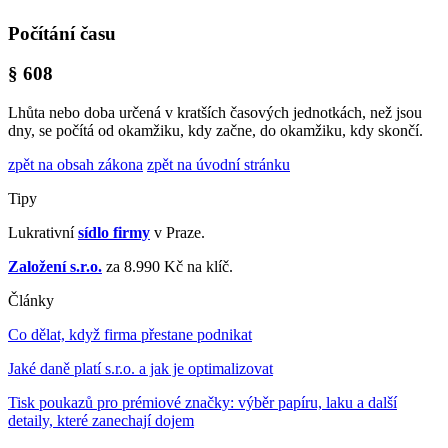
Počítání času
§ 608
Lhůta nebo doba určená v kratších časových jednotkách, než jsou
dny, se počítá od okamžiku, kdy začne, do okamžiku, kdy skončí.
zpět na obsah zákona
zpět na úvodní stránku
Tipy
Lukrativní
sídlo firmy
v Praze.
Založení s.r.o.
za 8.990 Kč na klíč.
Články
Co dělat, když firma přestane podnikat
Jaké daně platí s.r.o. a jak je optimalizovat
Tisk poukazů pro prémiové značky: výběr papíru, laku a další
detaily, které zanechají dojem