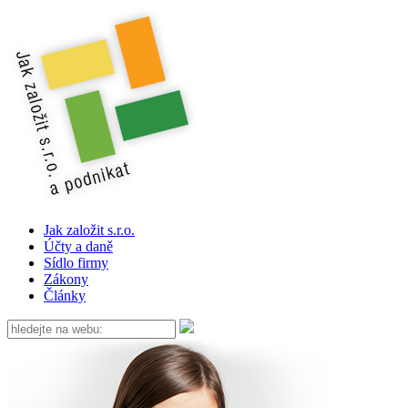
Jak založit s.r.o.
Účty a daně
Sídlo firmy
Zákony
Články