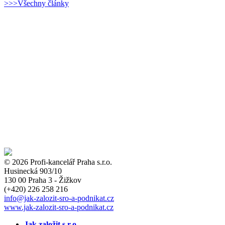
>>>Všechny články
© 2026 Profi-kancelář Praha s.r.o.
Husinecká 903/10
130 00 Praha 3 - Žižkov
(+420)
226 258 216
info
@jak-zalozit-sro-a-podnikat.cz
www.jak-zalozit-sro-a-podnikat.cz
Jak založit s.r.o.