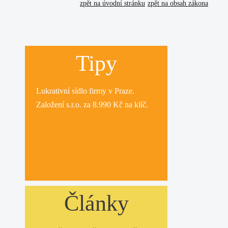
zpět na úvodní stránku
zpět na obsah zákona
Tipy
Lukrativní
sídlo firmy
v Praze.
Založení s.r.o.
za 8.990 Kč na klíč.
Články