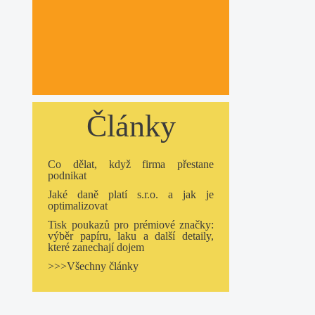
Články
Co dělat, když firma přestane
podnikat
Jaké daně platí s.r.o. a jak je
optimalizovat
Tisk poukazů pro prémiové značky:
výběr papíru, laku a další detaily,
které zanechají dojem
>>>Všechny články