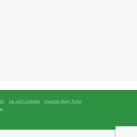
áře
Jak začít podnikat
Finanční úřady Praha
kt