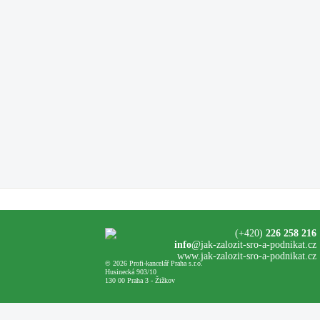
(+420)
226 258 216
info
@jak-zalozit-sro-a-podnikat.cz
www.jak-zalozit-sro-a-podnikat.cz
© 2026 Profi-kancelář Praha s.r.o.
Husinecká 903/10
130 00 Praha 3 - Žižkov