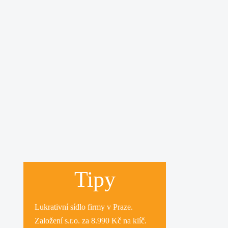
Tipy
Lukrativní
sídlo firmy
v Praze.
Založení s.r.o.
za 8.990 Kč na klíč.