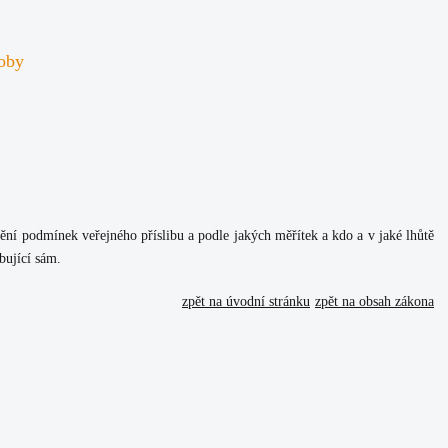
soby
nění podmínek veřejného příslibu a podle jakých měřítek a kdo a v jaké lhůtě
bující sám.
zpět na úvodní stránku
zpět na obsah zákona