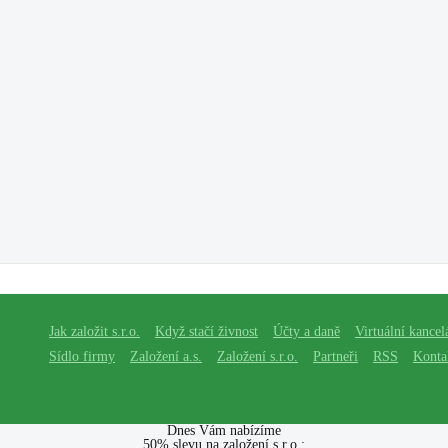
Jak založit s.r.o.
Když stačí živnost
Účty a daně
Virtuální kancel
Sídlo firmy
Založení a.s.
Založení s.r.o.
Partneři
RSS
Konta
Dnes Vám nabízíme
50% slevu na založení s.r.o.: