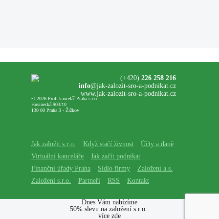
(+420)
226 258 216
info
@jak-zalozit-sro-a-podnikat.cz
www.jak-zalozit-sro-a-podnikat.cz
© 2026 Profi-kancelář Praha s.r.o.
Husinecká 903/10
130 00 Praha 3 - Žižkov
Jak založit s.r.o.
Když stačí živnost
Účty a daně
Virtuální kanceláře
Jak začít podnikat
Finanční úřady Praha
Sídlo firmy
Založení a.s.
Založení s.r.o.
Partneři
RSS
Kontakt
Dnes Vám nabízíme
50% slevu na založení s.r.o.:
více zde