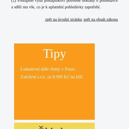
(2) Postupitel vydá postupníkovi potřebné doklady o pohledávce
a sdělí mu vše, co je k uplatnění pohledávky zapotřebí.
zpět na úvodní stránku
zpět na obsah zákona
Tipy
Lukrativní
sídlo firmy
v Praze.
Založení s.r.o.
za 8.990 Kč na klíč.