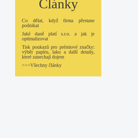
Články
Co dělat, když firma přestane
podnikat
Jaké daně platí s.r.o. a jak je
optimalizovat
Tisk poukazů pro prémiové značky:
výběr papíru, laku a další detaily,
které zanechají dojem
>>>Všechny články