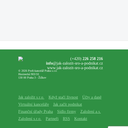
(+420)
226 258 216
info
@jak-zalozit-sro-a-podnikat.cz
www.jak-zalozit-sro-a-podnikat.cz
© 2026 Profi-kancelář Praha s.r.o.
Husinecká 903/10
130 00 Praha 3 - Žižkov
Jak založit s.r.o.
Když stačí živnost
Účty a daně
Virtuální kanceláře
Jak začít podnikat
Finanční úřady Praha
Sídlo firmy
Založení a.s.
Založení s.r.o.
Partneři
RSS
Kontakt