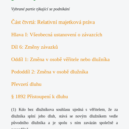
Vybrané partie týkající se podnikání
Část čtvrtá: Relativní majetková práva
Hlava I: Všeobecná ustanovení o závazcích
Díl 6: Změny závazků
Oddíl 1: Změna v osobě věřitele nebo dlužníka
Pododdíl 2: Změna v osobě dlužníka
Převzetí dluhu
§ 1892 Přistoupení k dluhu
(1) Kdo bez dlužníkova souhlasu ujedná s věřitelem, že za
dlužníka splní jeho dluh, stává se novým dlužníkem vedle
původního dlužníka a je spolu s ním zavázán společně a