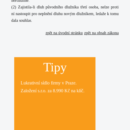
nerozdílně.
(2) Zajistila-li dluh původního dlužníka třetí osoba, nelze proti
ní nastoupit pro neplnění dluhu novým dlužníkem, ledaže k tomu
dala souhlas.
zpět na úvodní stránku
zpět na obsah zákona
Tipy
Lukrativní
sídlo firmy
v Praze.
Založení s.r.o.
za 8.990 Kč na klíč.