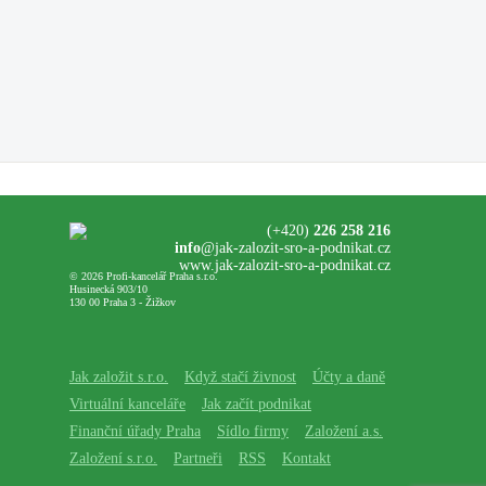
(+420)
226 258 216
info
@jak-zalozit-sro-a-podnikat.cz
www.jak-zalozit-sro-a-podnikat.cz
© 2026 Profi-kancelář Praha s.r.o.
Husinecká 903/10
130 00 Praha 3 - Žižkov
Jak založit s.r.o.
Když stačí živnost
Účty a daně
Virtuální kanceláře
Jak začít podnikat
Finanční úřady Praha
Sídlo firmy
Založení a.s.
Založení s.r.o.
Partneři
RSS
Kontakt