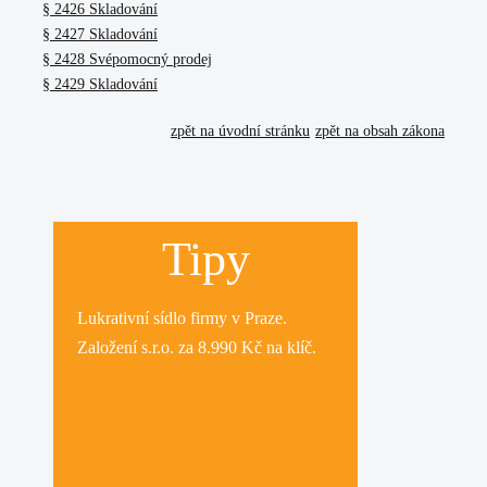
§ 2426 Skladování
§ 2427 Skladování
§ 2428 Svépomocný prodej
§ 2429 Skladování
zpět na úvodní stránku
zpět na obsah zákona
Tipy
Lukrativní
sídlo firmy
v Praze.
Založení s.r.o.
za 8.990 Kč na klíč.