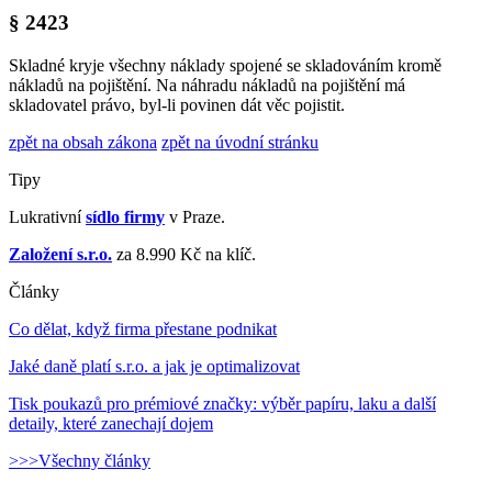
§ 2423
Skladné kryje všechny náklady spojené se skladováním kromě
nákladů na pojištění. Na náhradu nákladů na pojištění má
skladovatel právo, byl-li povinen dát věc pojistit.
zpět na obsah zákona
zpět na úvodní stránku
Tipy
Lukrativní
sídlo firmy
v Praze.
Založení s.r.o.
za 8.990 Kč na klíč.
Články
Co dělat, když firma přestane podnikat
Jaké daně platí s.r.o. a jak je optimalizovat
Tisk poukazů pro prémiové značky: výběr papíru, laku a další
detaily, které zanechají dojem
>>>Všechny články