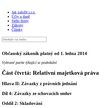
Jak založit s.r.o.
Účty a daně
Sídlo firmy
Zákony
Články
Občanský zákoník platný od 1. ledna 2014
Vybrané partie týkající se podnikání
Část čtvrtá: Relativní majetková práva
Hlava II: Závazky z právních jednání
Díl 4: Závazky ze schovacích smluv
Oddíl 2: Skladování