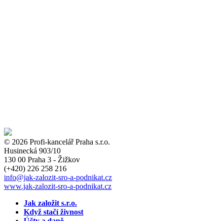
© 2026 Profi-kancelář Praha s.r.o.
Husinecká 903/10
130 00 Praha 3 - Žižkov
(+420)
226 258 216
info
@jak-zalozit-sro-a-podnikat.cz
www.jak-zalozit-sro-a-podnikat.cz
Jak založit s.r.o.
Když stačí živnost
Účty a daně