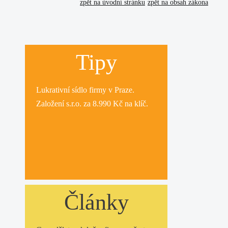
zpět na úvodní stránku
zpět na obsah zákona
Tipy
Lukrativní
sídlo firmy
v Praze.
Založení s.r.o.
za 8.990 Kč na klíč.
Články