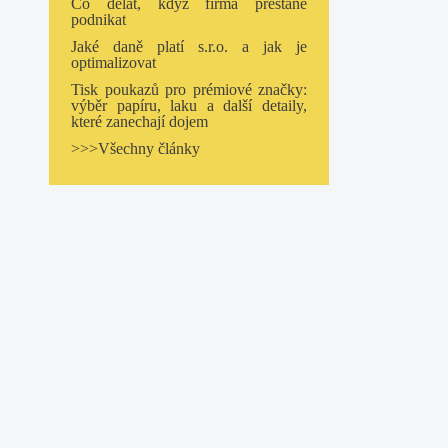
Co dělat, když firma přestane
podnikat
Jaké daně platí s.r.o. a jak je
optimalizovat
Tisk poukazů pro prémiové značky:
výběr papíru, laku a další detaily,
které zanechají dojem
>>>Všechny články