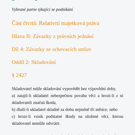
Vybrané partie týkající se podnikání
Část čtvrtá: Relativní majetková práva
Hlava II: Závazky z právních jednání
Díl 4: Závazky ze schovacích smluv
Oddíl 2: Skladování
§ 2427
Skladovatel může skladování vypovědět bez výpovědní doby,
a) zatajil-li ukladatel nebezpečnou povahu věci a hrozí-li z ní
skladovateli značná škoda,
b) dluží-li ukladatel skladné za dobu nejméně tři měsíce, nebo
c) hrozí-li vznik podstatné škody na uložené věci, kterou
skladovatel nemůže odvrátit.