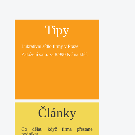
Tipy
Lukrativní
sídlo firmy
v Praze.
Založení s.r.o.
za 8.990 Kč na klíč.
Články
Co dělat, když firma přestane
podnikat