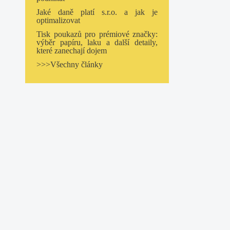
Jaké daně platí s.r.o. a jak je
optimalizovat
Tisk poukazů pro prémiové značky:
výběr papíru, laku a další detaily,
které zanechají dojem
>>>Všechny články