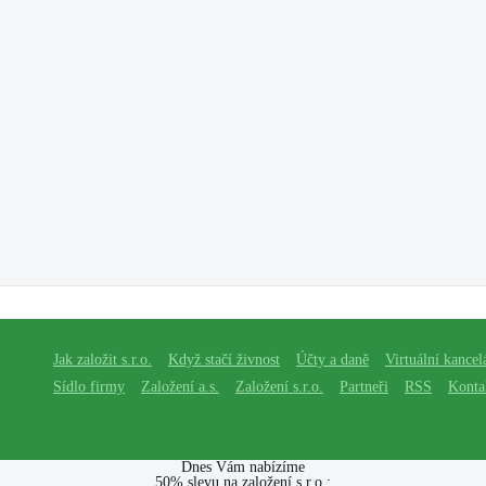
Jak založit s.r.o.
Když stačí živnost
Účty a daně
Virtuální kancel
Sídlo firmy
Založení a.s.
Založení s.r.o.
Partneři
RSS
Konta
Dnes Vám nabízíme
50% slevu na založení s.r.o.: