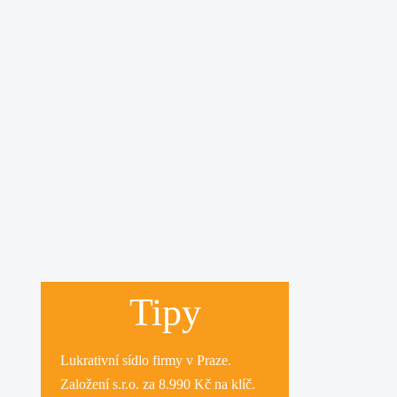
Tipy
Lukrativní
sídlo firmy
v Praze.
Založení s.r.o.
za 8.990 Kč na klíč.