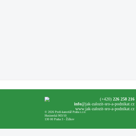
(+420)
226 258 216
info
@jak-zalozit-sro-a-podnikat.cz
www.jak-zalozit-sro-a-podnikat.cz
© 2026 Profi-kancelář Praha s.r.o.
Husinecká 903/10
130 00 Praha 3 - Žižkov