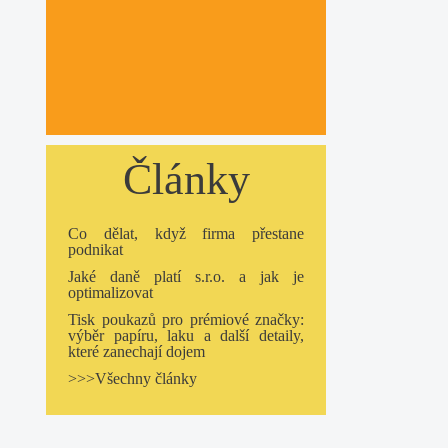
Články
Co dělat, když firma přestane
podnikat
Jaké daně platí s.r.o. a jak je
optimalizovat
Tisk poukazů pro prémiové značky:
výběr papíru, laku a další detaily,
které zanechají dojem
>>>Všechny články