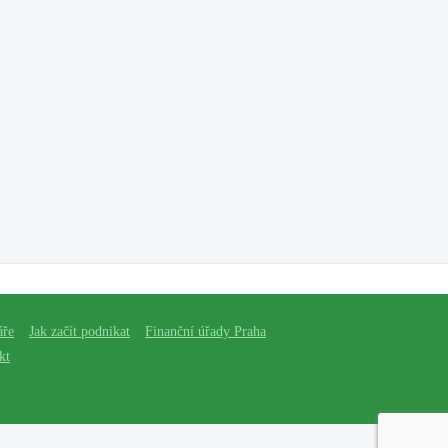
áře
Jak začít podnikat
Finanční úřady Praha
kt