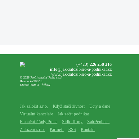
(+420)
226 258 216
info
@jak-zalozit-sro-a-podnikat.cz
www.jak-zalozit-sro-a-podnikat.cz
© 2026 Profi-kancelář Praha s.r.o.
Husinecká 903/10
130 00 Praha 3 - Žižkov
Jak založit s.r.o.
Když stačí živnost
Účty a daně
Virtuální kanceláře
Jak začít podnikat
Finanční úřady Praha
Sídlo firmy
Založení a.s.
Založení s.r.o.
Partneři
RSS
Kontakt