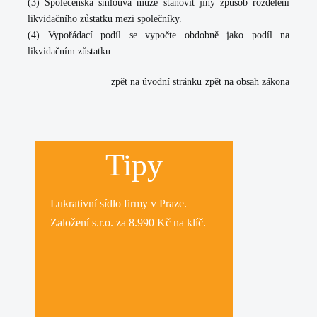
(3)
Společenská smlouva může stanovit jiný způsob rozdělení
likvidačního zůstatku mezi společníky.
(4)
Vypořádací podíl se vypočte obdobně jako podíl na
likvidačním zůstatku.
zpět na úvodní stránku
zpět na obsah zákona
Tipy
Lukrativní
sídlo firmy
v Praze.
Založení s.r.o.
za 8.990 Kč na klíč.