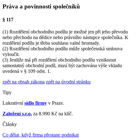
Práva a povinnosti společníků
§ 117
(1)
Rozdělení obchodního podílu je možné jen při jeho převodu
nebo přechodu na dědice nebo právního nástupce společníka. K
rozdělení podílu je třeba souhlasu valné hromady.
(2)
Rozdělení obchodního podílu může společenská smlouva
vyloučit.
(3)
Jestliže má při rozdělení obchodního podílu vzniknout
samostatný obchodní podíl, musí být zachována výše vkladu
uvedená v § 109 odst. 1.
zpět na obsah zákona
zpět na úvodní stránku
Tipy
Lukrativní
sídlo firmy
v Praze.
Založení s.r.o.
za 8.990 Kč na klíč.
Články
Co dělat, když firma přestane podnikat