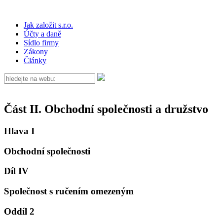
Jak založit s.r.o.
Účty a daně
Sídlo firmy
Zákony
Články
Část II. Obchodní společnosti a družstvo
Hlava I
Obchodní společnosti
Díl IV
Společnost s ručením omezeným
Oddíl 2