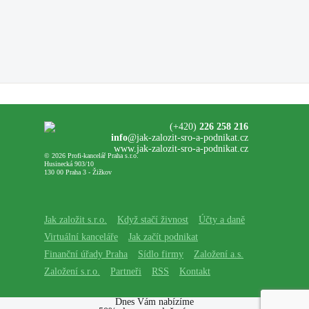
(+420)
226 258 216
info
@jak-zalozit-sro-a-podnikat.cz
www.jak-zalozit-sro-a-podnikat.cz
© 2026 Profi-kancelář Praha s.r.o.
Husinecká 903/10
130 00 Praha 3 - Žižkov
Jak založit s.r.o.
Když stačí živnost
Účty a daně
Virtuální kanceláře
Jak začít podnikat
Finanční úřady Praha
Sídlo firmy
Založení a.s.
Založení s.r.o.
Partneři
RSS
Kontakt
Dnes Vám nabízíme