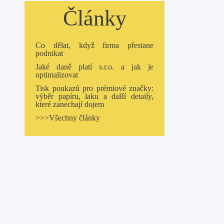
Články
Co dělat, když firma přestane
podnikat
Jaké daně platí s.r.o. a jak je
optimalizovat
Tisk poukazů pro prémiové značky:
výběr papíru, laku a další detaily,
které zanechají dojem
>>>Všechny články