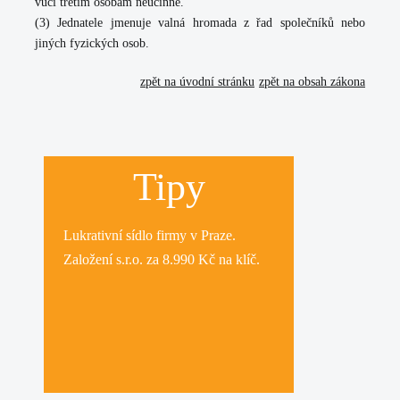
vůči třetím osobám neúčinné.
(3)
Jednatele jmenuje valná hromada z řad společníků nebo
jiných fyzických osob.
zpět na úvodní stránku
zpět na obsah zákona
Tipy
Lukrativní
sídlo firmy
v Praze.
Založení s.r.o.
za 8.990 Kč na klíč.