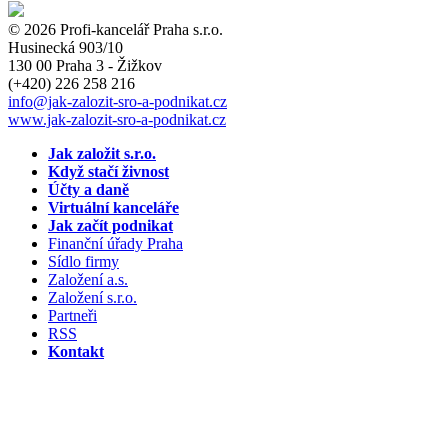
© 2026 Profi-kancelář Praha s.r.o.
Husinecká 903/10
130 00 Praha 3 - Žižkov
(+420)
226 258 216
info
@jak-zalozit-sro-a-podnikat.cz
www.jak-zalozit-sro-a-podnikat.cz
Jak založit s.r.o.
Když stačí živnost
Účty a daně
Virtuální kanceláře
Jak začít podnikat
Finanční úřady Praha
Sídlo firmy
Založení a.s.
Založení s.r.o.
Partneři
RSS
Kontakt