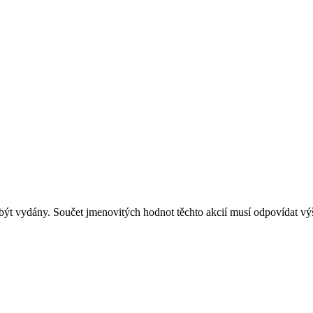
být vydány. Součet jmenovitých hodnot těchto akcií musí odpovídat výš