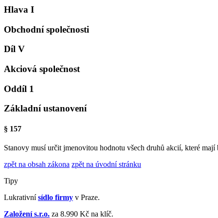
Hlava I
Obchodní společnosti
Díl V
Akciová společnost
Oddíl 1
Základní ustanovení
§ 157
Stanovy musí určit jmenovitou hodnotu všech druhů akcií, které mají 
zpět na obsah zákona
zpět na úvodní stránku
Tipy
Lukrativní
sídlo firmy
v Praze.
Založení s.r.o.
za 8.990 Kč na klíč.