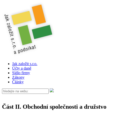
Jak založit s.r.o.
Účty a daně
Sídlo firmy
Zákony
Články
Část II. Obchodní společnosti a družstvo