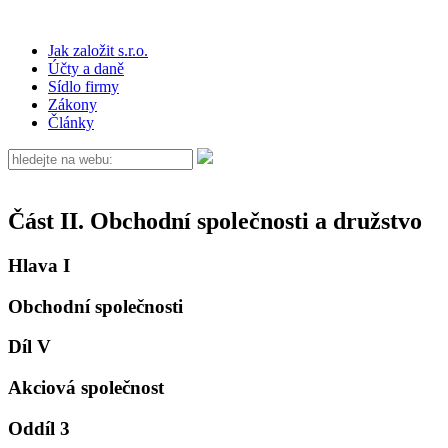
Jak založit s.r.o.
Účty a daně
Sídlo firmy
Zákony
Články
Část II. Obchodní společnosti a družstvo
Hlava I
Obchodní společnosti
Díl V
Akciová společnost
Oddíl 3