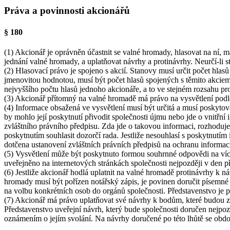
Práva a povinnosti akcionářů
§ 180
(1) Akcionář je oprávněn účastnit se valné hromady, hlasovat na ní, má
jednání valné hromady, a uplatňovat návrhy a protinávrhy. Neurčí-li s
(2) Hlasovací právo je spojeno s akcií. Stanovy musí určit počet hlasů
jmenovitou hodnotou, musí být počet hlasů spojených s těmito akcie
nejvyššího počtu hlasů jednoho akcionáře, a to ve stejném rozsahu pr
(3) Akcionář přítomný na valné hromadě má právo na vysvětlení podle 
(4) Informace obsažená ve vysvětlení musí být určitá a musí poskytov
by mohlo její poskytnutí přivodit společnosti újmu nebo jde o vnitřn
zvláštního právního předpisu. Zda jde o takovou informaci, rozhoduj
poskytnutím souhlasit dozorčí rada. Jestliže nesouhlasí s poskytnutí
dotčena ustanovení zvláštních právních předpisů na ochranu informac
(5) Vysvětlení může být poskytnuto formou souhrnné odpovědi na více
uveřejněno na internetových stránkách společnosti nejpozději v den 
(6) Jestliže akcionář hodlá uplatnit na valné hromadě protinávrhy k
hromady musí být pořízen notářský zápis, je povinen doručit písemné
na volbu konkrétních osob do orgánů společnosti. Představenstvo je
(7) Akcionář má právo uplatňovat své návrhy k bodům, které budou z
Představenstvo uveřejní návrh, který bude společnosti doručen nejp
oznámením o jejím svolání. Na návrhy doručené po této lhůtě se obdo