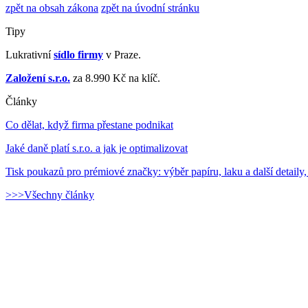
zpět na obsah zákona
zpět na úvodní stránku
Tipy
Lukrativní
sídlo firmy
v Praze.
Založení s.r.o.
za 8.990 Kč na klíč.
Články
Co dělat, když firma přestane podnikat
Jaké daně platí s.r.o. a jak je optimalizovat
Tisk poukazů pro prémiové značky: výběr papíru, laku a další detaily,
>>>Všechny články