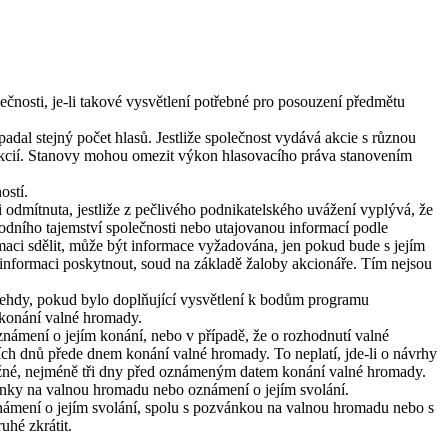
lečnosti, je-li takové vysvětlení potřebné pro posouzení předmětu
padal stejný počet hlasů. Jestliže společnost vydává akcie s různou
 akcií. Stanovy mohou omezit výkon hlasovacího práva stanovením
ostí.
 odmítnuta, jestliže z pečlivého podnikatelského uvážení vyplývá, že
hodního tajemství společnosti nebo utajovanou informací podle
maci sdělit, může být informace vyžadována, jen pokud bude s jejím
a informaci poskytnout, soud na základě žaloby akcionáře. Tím nejsou
 tehdy, pokud bylo doplňující vysvětlení k bodům programu
 konání valné hromady.
známení o jejím konání, nebo v případě, že o rozhodnutí valné
ch dnů přede dnem konání valné hromady. To neplatí, jde-li o návrhy
možné, nejméně tři dny před oznámeným datem konání valné hromady.
ánky na valnou hromadu nebo oznámení o jejím svolání.
námení o jejím svolání, spolu s pozvánkou na valnou hromadu nebo s
uhé zkrátit.