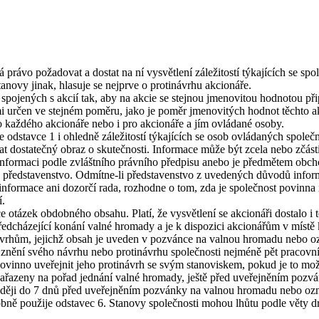
 právo požadovat a dostat na ní vysvětlení záležitostí týkajících se spo
tanovy jinak, hlasuje se nejprve o protinávrhu akcionáře.
 spojených s akcií tak, aby na akcie se stejnou jmenovitou hodnotou při
mi určen ve stejném poměru, jako je poměr jmenovitých hodnot těchto
o každého akcionáře nebo i pro akcionáře a jím ovládané osoby.
odstavce 1 i ohledně záležitostí týkajících se osob ovládaných společn
at dostatečný obraz o skutečnosti. Informace může být zcela nebo zčásti
í informaci podle zvláštního právního předpisu anebo je předmětem obc
e představenstvo. Odmítne-li představenstvo z uvedených důvodů infor
m informace ani dozorčí rada, rozhodne o tom, zda je společnost povinn
í.
 otázek obdobného obsahu. Platí, že vysvětlení se akcionáři dostalo i
předcházející konání valné hromady a je k dispozici akcionářům v místě
 návrhům, jejichž obsah je uveden v pozvánce na valnou hromadu nebo o
 znění svého návrhu nebo protinávrhu společnosti nejméně pět pracovní
 povinno uveřejnit jeho protinávrh se svým stanoviskem, pokud je to 
ařazeny na pořad jednání valné hromady, ještě před uveřejněním pozv
ozději do 7 dnů před uveřejněním pozvánky na valnou hromadu nebo oz
bně použije odstavec 6. Stanovy společnosti mohou lhůtu podle věty dr