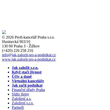
© 2026 Profi-kancelář Praha s.r.o.
Husinecká 903/10
130 00 Praha 3 - Žižkov
(+420)
226 258 216
info
@jak-zalozit-sro-a-podnikat.cz
www.jak-zalozit-sro-a-podnikat.cz
Jak založit s.r.o.
Když stačí živnost
Účty a daně
Virtuální kanceláře
Jak začít podnikat
Finanční úřady Praha
Sídlo firmy
Založení a.s.
Založení s.r.o.
Partneři