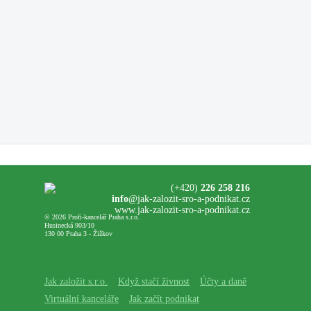
(+420)
226 258 216
info
@jak-zalozit-sro-a-podnikat.cz
www.jak-zalozit-sro-a-podnikat.cz
© 2026 Profi-kancelář Praha s.r.o.
Husinecká 903/10
130 00 Praha 3 - Žižkov
Jak založit s.r.o.
Když stačí živnost
Účty a daně
Virtuální kanceláře
Jak začít podnikat