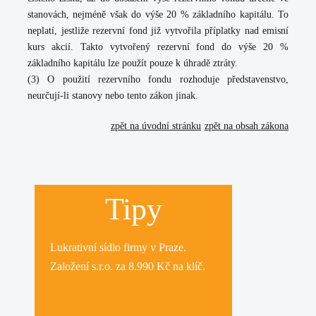
stanovách, nejméně však do výše 20 % základního kapitálu. To
neplatí, jestliže rezervní fond již vytvořila příplatky nad emisní
kurs akcií. Takto vytvořený rezervní fond do výše 20 %
základního kapitálu lze použít pouze k úhradě ztráty.
(3) O použití rezervního fondu rozhoduje představenstvo,
neurčují-li stanovy nebo tento zákon jinak.
zpět na úvodní stránku
zpět na obsah zákona
Tipy
Lukrativní
sídlo firmy
v Praze.
Založení s.r.o.
za 8.990 Kč na klíč.