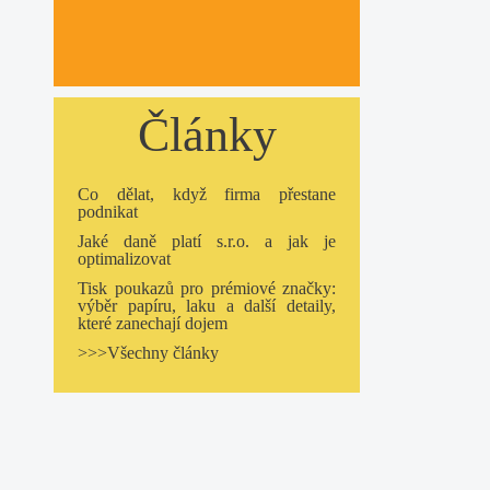
Články
Co dělat, když firma přestane
podnikat
Jaké daně platí s.r.o. a jak je
optimalizovat
Tisk poukazů pro prémiové značky:
výběr papíru, laku a další detaily,
které zanechají dojem
>>>Všechny články