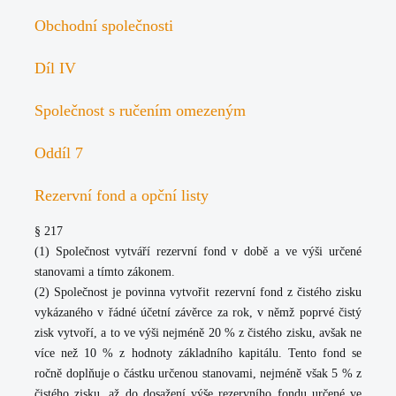
Obchodní společnosti
Díl IV
Společnost s ručením omezeným
Oddíl 7
Rezervní fond a opční listy
§ 217
(1) Společnost vytváří rezervní fond v době a ve výši určené
stanovami a tímto zákonem.
(2) Společnost je povinna vytvořit rezervní fond z čistého zisku
vykázaného v řádné účetní závěrce za rok, v němž poprvé čistý
zisk vytvoří, a to ve výši nejméně 20 % z čistého zisku, avšak ne
více než 10 % z hodnoty základního kapitálu. Tento fond se
ročně doplňuje o částku určenou stanovami, nejméně však 5 % z
čistého zisku, až do dosažení výše rezervního fondu určené ve