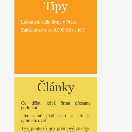
Tipy
Lukrativní
sídlo firmy
v Praze.
Založení s.r.o.
za 8.990 Kč na klíč.
Články
Co dělat, když firma přestane
podnikat
Jaké daně platí s.r.o. a jak je
optimalizovat
Tisk poukazů pro prémiové značky: