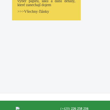
výběr papíru, laku a další detaily,
které zanechají dojem
>>>Všechny články
(+420)
226 258 216