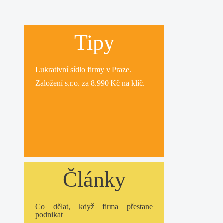
Tipy
Lukrativní
sídlo firmy
v Praze.
Založení s.r.o.
za 8.990 Kč na klíč.
Články
Co dělat, když firma přestane
podnikat