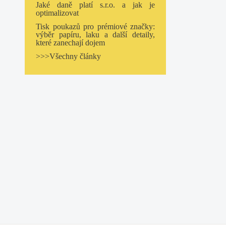
Jaké daně platí s.r.o. a jak je
optimalizovat
Tisk poukazů pro prémiové značky:
výběr papíru, laku a další detaily,
které zanechají dojem
>>>Všechny články