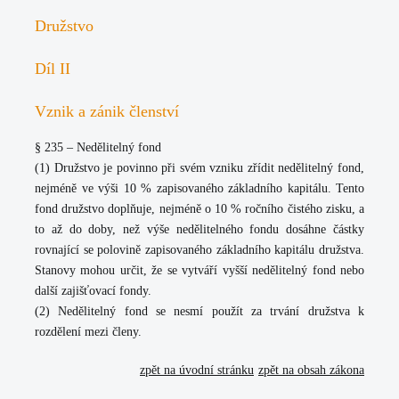
Družstvo
Díl II
Vznik a zánik členství
§ 235 – Nedělitelný fond
(1) Družstvo je povinno při svém vzniku zřídit nedělitelný fond,
nejméně ve výši 10 % zapisovaného základního kapitálu. Tento
fond družstvo doplňuje, nejméně o 10 % ročního čistého zisku, a
to až do doby, než výše nedělitelného fondu dosáhne částky
rovnající se polovině zapisovaného základního kapitálu družstva.
Stanovy mohou určit, že se vytváří vyšší nedělitelný fond nebo
další zajišťovací fondy.
(2) Nedělitelný fond se nesmí použít za trvání družstva k
rozdělení mezi členy.
zpět na úvodní stránku
zpět na obsah zákona