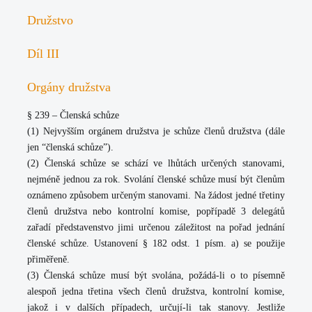
Družstvo
Díl III
Orgány družstva
§ 239 – Členská schůze
(1) Nejvyšším orgánem družstva je schůze členů družstva (dále
jen “členská schůze”).
(2) Členská schůze se schází ve lhůtách určených stanovami,
nejméně jednou za rok. Svolání členské schůze musí být členům
oznámeno způsobem určeným stanovami. Na žádost jedné třetiny
členů družstva nebo kontrolní komise, popřípadě 3 delegátů
zařadí představenstvo jimi určenou záležitost na pořad jednání
členské schůze. Ustanovení § 182 odst. 1 písm. a) se použije
přiměřeně.
(3) Členská schůze musí být svolána, požádá-li o to písemně
alespoň jedna třetina všech členů družstva, kontrolní komise,
jakož i v dalších případech, určují-li tak stanovy. Jestliže