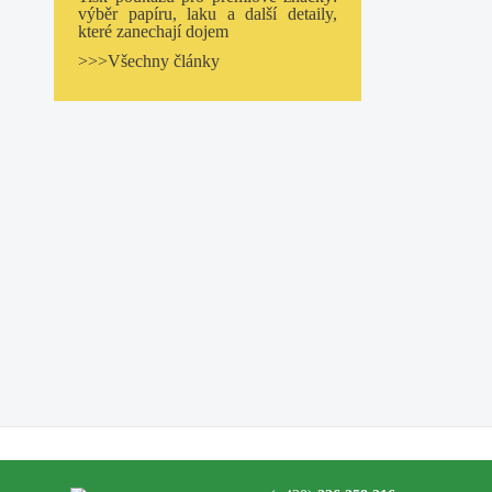
výběr papíru, laku a další detaily,
které zanechají dojem
>>>Všechny články