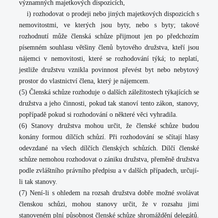
významných majetkových dispozicích,
i) rozhodovat o prodeji nebo jiných majetkových dispozicích s
nemovitostmi, ve kterých jsou byty, nebo s byty; takové
rozhodnutí může členská schůze přijmout jen po předchozím
písemném souhlasu většiny členů bytového družstva, kteří jsou
nájemci v nemovitosti, které se rozhodování týká; to neplatí,
jestliže družstvu vznikla povinnost převést byt nebo nebytový
prostor do vlastnictví člena, který je nájemcem.
(5) Členská schůze rozhoduje o dalších záležitostech týkajících se
družstva a jeho činnosti, pokud tak stanoví tento zákon, stanovy,
popřípadě pokud si rozhodování o některé věci vyhradila.
(6) Stanovy družstva mohou určit, že členské schůze budou
konány formou dílčích schůzí. Při rozhodování se sčítají hlasy
odevzdané na všech dílčích členských schůzích. Dílčí členské
schůze nemohou rozhodovat o zániku družstva, přeměně družstva
podle zvláštního právního předpisu a v dalších případech, určují-
li tak stanovy.
(7) Není-li s ohledem na rozsah družstva dobře možné svolávat
členskou schůzi, mohou stanovy určit, že v rozsahu jimi
stanoveném plní působnost členské schůze shromáždění delegátů.