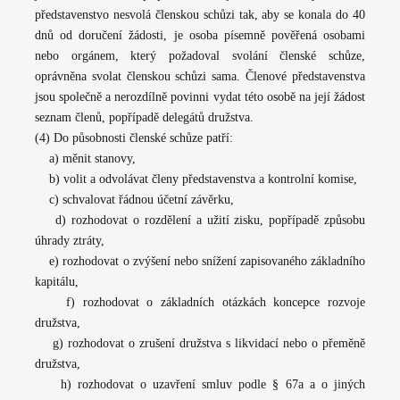
představenstvo nesvolá členskou schůzi tak, aby se konala do 40
dnů od doručení žádosti, je osoba písemně pověřená osobami
nebo orgánem, který požadoval svolání členské schůze,
oprávněna svolat členskou schůzi sama. Členové představenstva
jsou společně a nerozdílně povinni vydat této osobě na její žádost
seznam členů, popřípadě delegátů družstva.
(4) Do působnosti členské schůze patří:
a) měnit stanovy,
b) volit a odvolávat členy představenstva a kontrolní komise,
c) schvalovat řádnou účetní závěrku,
d) rozhodovat o rozdělení a užití zisku, popřípadě způsobu
úhrady ztráty,
e) rozhodovat o zvýšení nebo snížení zapisovaného základního
kapitálu,
f) rozhodovat o základních otázkách koncepce rozvoje
družstva,
g) rozhodovat o zrušení družstva s likvidací nebo o přeměně
družstva,
h) rozhodovat o uzavření smluv podle § 67a a o jiných