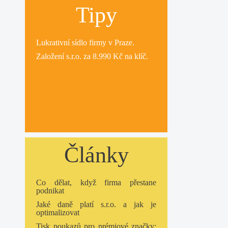
Tipy
Lukrativní
sídlo firmy
v Praze.
Založení s.r.o.
za 8.990 Kč na klíč.
Články
Co dělat, když firma přestane
podnikat
Jaké daně platí s.r.o. a jak je
optimalizovat
Tisk poukazů pro prémiové značky: