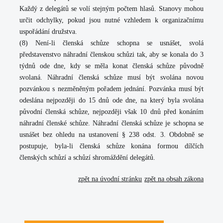
Každý z delegátů se volí stejným počtem hlasů. Stanovy mohou
určit odchylky, pokud jsou nutné vzhledem k organizačnímu
uspořádání družstva.
(8) Není-li členská schůze schopna se usnášet, svolá
představenstvo náhradní členskou schůzi tak, aby se konala do 3
týdnů ode dne, kdy se měla konat členská schůze původně
svolaná. Náhradní členská schůze musí být svolána novou
pozvánkou s nezměněným pořadem jednání. Pozvánka musí být
odeslána nejpozději do 15 dnů ode dne, na který byla svolána
původní členská schůze, nejpozději však 10 dnů před konáním
náhradní členské schůze. Náhradní členská schůze je schopna se
usnášet bez ohledu na ustanovení § 238 odst. 3. Obdobně se
postupuje, byla-li členská schůze konána formou dílčích
členských schůzí a schůzí shromáždění delegátů.
zpět na úvodní stránku
zpět na obsah zákona