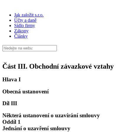
Jak založit s.r.o.
Účty a daně
Sídlo firmy
Zákony
Články
Část III. Obchodní závazkové vztahy
Hlava I
Obecná ustanovení
Díl III
Některá ustanovení o uzavírání smlouvy
Oddíl 1
Jednání o uzavření smlouvy