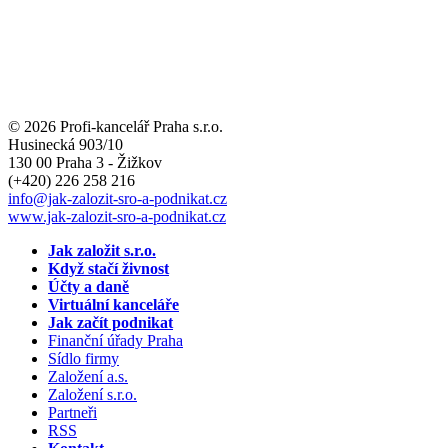
© 2026 Profi-kancelář Praha s.r.o.
Husinecká 903/10
130 00 Praha 3 - Žižkov
(+420)
226 258 216
info
@jak-zalozit-sro-a-podnikat.cz
www.jak-zalozit-sro-a-podnikat.cz
Jak založit s.r.o.
Když stačí živnost
Účty a daně
Virtuální kanceláře
Jak začít podnikat
Finanční úřady Praha
Sídlo firmy
Založení a.s.
Založení s.r.o.
Partneři
RSS