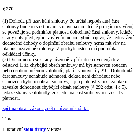
§ 270
(1) Dohoda při uzavírání smlouvy, že určitá nepodstatná část
smlouvy bude mezi stranami smluvena dodatečně po jejím uzavření,
se považuje za podmínku platnosti dohodnuté části smlouvy, ledaže
strany daly před jejím uzavřením nepochybně najevo, že nedosažení
dodatečné dohody o doplnění obsahu smlouvy nemá mít vliv na
platnost uzavřené smlouvy. V pochybnostech má podmínka
odkládací účinky.
(2) Dohodnou-li se strany písemně v případech uvedených v
odstavci 1, že chybějící obsah smlouvy má být stanoven soudem
nebo osobou určenou v dohodě, platí ustanovení § 291. Dohodnutá
část smlouvy nenabude účinnosti, dokud není dohodnut nebo
stanoven chybějící obsah smlouvy, a její platnost zaniká zánikem
závazku dohodnout chybějící obsah smlouvy (§ 292 odst. 4 a 5),
ledaže strany se dohodly, že sjednaná část smlouvy má zůstat v
platnosti.
zpět na obsah zákona
zpět na úvodní stránku
Tipy
Lukrativní
sídlo firmy
v Praze.