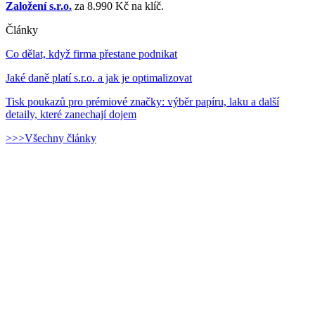
Založení s.r.o.
za 8.990 Kč na klíč.
Články
Co dělat, když firma přestane podnikat
Jaké daně platí s.r.o. a jak je optimalizovat
Tisk poukazů pro prémiové značky: výběr papíru, laku a další
detaily, které zanechají dojem
>>>Všechny články