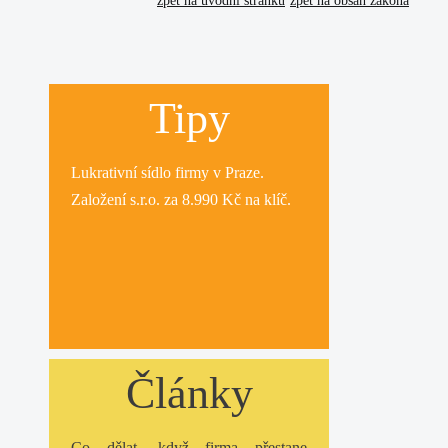
zpět na úvodní stránku
zpět na obsah zákona
Tipy
Lukrativní
sídlo firmy
v Praze.
Založení s.r.o.
za 8.990 Kč na klíč.
Články
Co dělat, když firma přestane