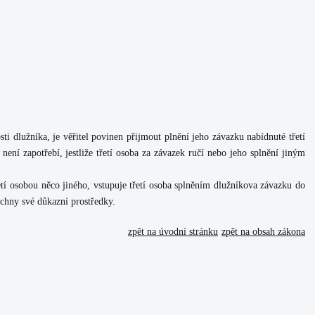
ti dlužníka, je věřitel povinen přijmout plnění jeho závazku nabídnuté třetí
 není zapotřebí, jestliže třetí osoba za závazek ručí nebo jeho splnění jiným
tí osobou něco jiného, vstupuje třetí osoba splněním dlužníkova závazku do
šechny své důkazní prostředky.
zpět na úvodní stránku
zpět na obsah zákona