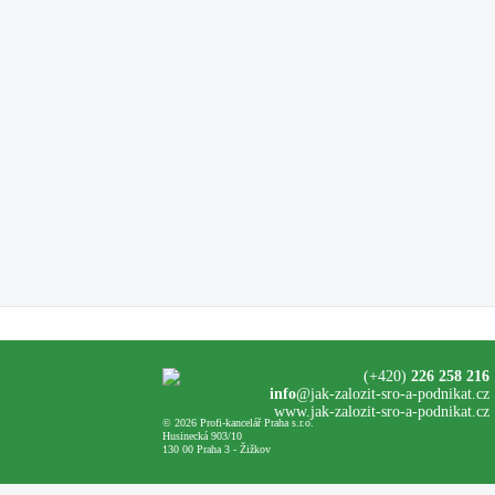
(+420)
226 258 216
info
@jak-zalozit-sro-a-podnikat.cz
www.jak-zalozit-sro-a-podnikat.cz
© 2026 Profi-kancelář Praha s.r.o.
Husinecká 903/10
130 00 Praha 3 - Žižkov