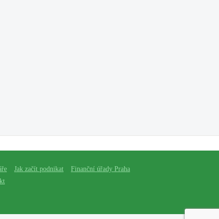
áře
Jak začít podnikat
Finanční úřady Praha
kt