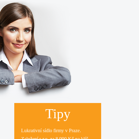
Tipy
Lukrativní
sídlo firmy
v Praze.
Založení s.r.o.
za 8.990 Kč na klíč.