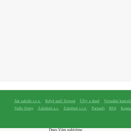
Jak založit s.r.o.
Když stačí živnost
Účty a daně
Virtuální kancel
Sídlo firmy
Založení a.s.
Založení s.r.o.
Partneři
RSS
Konta
Dnes Vám nabízíme