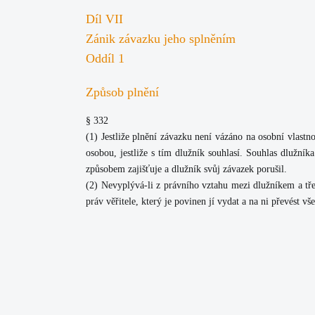
Díl VII
Zánik závazku jeho splněním
Oddíl 1
Způsob plnění
§ 332
(1)
Jestliže plnění závazku není vázáno na osobní vlastnos
osobou, jestliže s tím dlužník souhlasí. Souhlas dlužníka
způsobem zajišťuje a dlužník svůj závazek porušil.
(2)
Nevyplývá-li z právního vztahu mezi dlužníkem a tře
práv věřitele, který je povinen jí vydat a na ni převést v