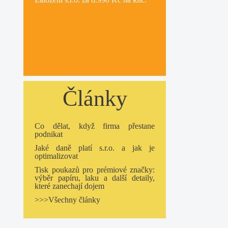
Články
Co dělat, když firma přestane
podnikat
Jaké daně platí s.r.o. a jak je
optimalizovat
Tisk poukazů pro prémiové značky:
výběr papíru, laku a další detaily,
které zanechají dojem
>>>Všechny články