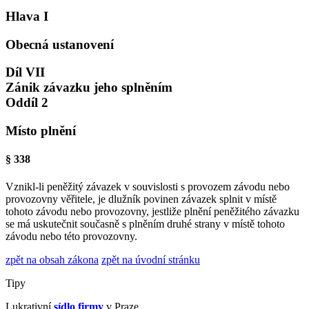
Hlava I
Obecná ustanovení
Díl VII
Zánik závazku jeho splněním
Oddíl 2
Místo plnění
§ 338
Vznikl-li peněžitý závazek v souvislosti s provozem závodu nebo
provozovny věřitele, je dlužník povinen závazek splnit v místě
tohoto závodu nebo provozovny, jestliže plnění peněžitého závazku
se má uskutečnit současně s plněním druhé strany v místě tohoto
závodu nebo této provozovny.
zpět na obsah zákona
zpět na úvodní stránku
Tipy
Lukrativní
sídlo firmy
v Praze.