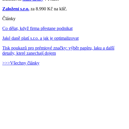
Založení s.r.o.
za 8.990 Kč na klíč.
Články
Co dělat, když firma přestane podnikat
Jaké daně platí s.r.o. a jak je optimalizovat
Tisk poukazů pro prémiové značky: výběr papíru, laku a další
detaily, které zanechají dojem
>>>Všechny články