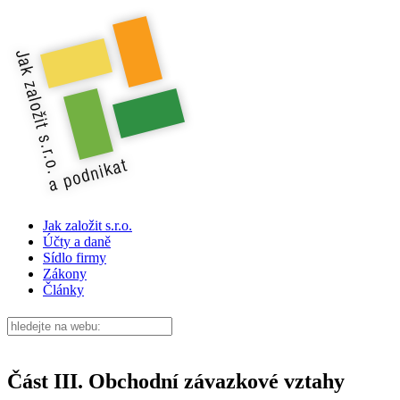
Jak založit s.r.o.
Účty a daně
Sídlo firmy
Zákony
Články
Část III. Obchodní závazkové vztahy