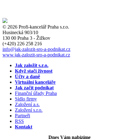
© 2026 Profi-kancelář Praha s.r.o.
Husinecká 903/10
130 00 Praha 3 - Žižkov
(+420)
226 258 216
info
@jak-zalozit-sro-a-podnikat.cz
www.jak-zalozit-sro-a-podnikat.cz
Jak založit s.r.o.
Když stačí živnost
Účty a daně
Virtuální kanceláře
Jak začít podnikat
Finanční úřady Praha
Sídlo firmy
Založení a.s.
Založení s.r.o.
Partneři
RSS
Kontakt
Dnes Vám nabízíme