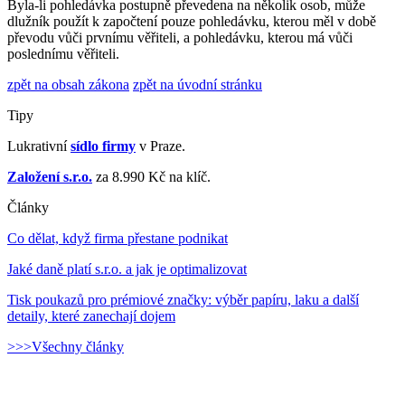
Byla-li pohledávka postupně převedena na několik osob, může
dlužník použít k započtení pouze pohledávku, kterou měl v době
převodu vůči prvnímu věřiteli, a pohledávku, kterou má vůči
poslednímu věřiteli.
zpět na obsah zákona
zpět na úvodní stránku
Tipy
Lukrativní
sídlo firmy
v Praze.
Založení s.r.o.
za 8.990 Kč na klíč.
Články
Co dělat, když firma přestane podnikat
Jaké daně platí s.r.o. a jak je optimalizovat
Tisk poukazů pro prémiové značky: výběr papíru, laku a další
detaily, které zanechají dojem
>>>Všechny články