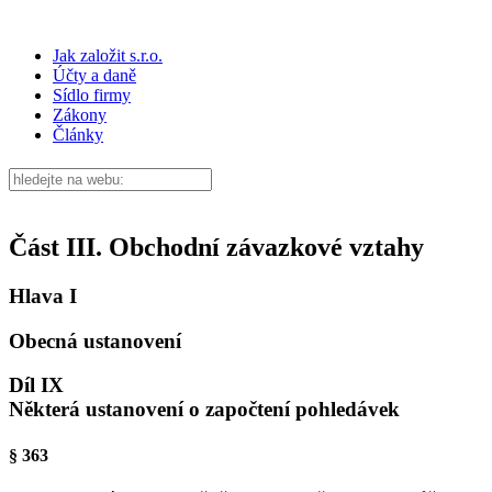
Jak založit s.r.o.
Účty a daně
Sídlo firmy
Zákony
Články
Část III. Obchodní závazkové vztahy
Hlava I
Obecná ustanovení
Díl IX
Některá ustanovení o započtení pohledávek
§ 363