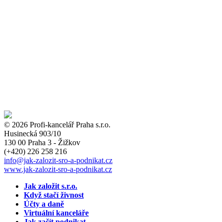
© 2026 Profi-kancelář Praha s.r.o.
Husinecká 903/10
130 00 Praha 3 - Žižkov
(+420)
226 258 216
info
@jak-zalozit-sro-a-podnikat.cz
www.jak-zalozit-sro-a-podnikat.cz
Jak založit s.r.o.
Když stačí živnost
Účty a daně
Virtuální kanceláře
Jak začít podnikat