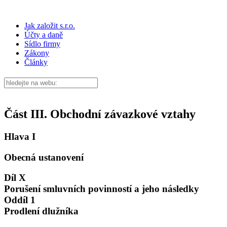
Jak založit s.r.o.
Účty a daně
Sídlo firmy
Zákony
Články
Část III. Obchodní závazkové vztahy
Hlava I
Obecná ustanovení
Díl X
Porušení smluvních povinností a jeho následky
Oddíl 1
Prodlení dlužníka