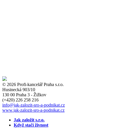
© 2026 Profi-kancelář Praha s.r.o.
Husinecká 903/10
130 00 Praha 3 - Žižkov
(+420)
226 258 216
info
@jak-zalozit-sro-a-podnikat.cz
www.jak-zalozit-sro-a-podnikat.cz
Jak založit s.r.o.
Když stačí živnost