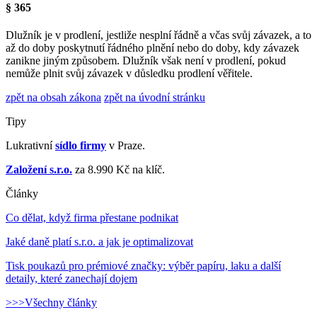
§ 365
Dlužník je v prodlení, jestliže nesplní řádně a včas svůj závazek, a to
až do doby poskytnutí řádného plnění nebo do doby, kdy závazek
zanikne jiným způsobem. Dlužník však není v prodlení, pokud
nemůže plnit svůj závazek v důsledku prodlení věřitele.
zpět na obsah zákona
zpět na úvodní stránku
Tipy
Lukrativní
sídlo firmy
v Praze.
Založení s.r.o.
za 8.990 Kč na klíč.
Články
Co dělat, když firma přestane podnikat
Jaké daně platí s.r.o. a jak je optimalizovat
Tisk poukazů pro prémiové značky: výběr papíru, laku a další
detaily, které zanechají dojem
>>>Všechny články