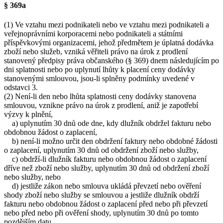
§ 369a
(1) Ve vztahu mezi podnikateli nebo ve vztahu mezi podnikateli a
veřejnoprávními korporacemi nebo podnikateli a státními
příspěvkovými organizacemi, jehož předmětem je úplatná dodávka
zboží nebo služeb, vzniká věřiteli právo na úrok z prodlení
stanovený předpisy práva občanského (§ 369) dnem následujícím po
dni splatnosti nebo po uplynutí lhůty k placení ceny dodávky
stanovenými smlouvou, jsou-li splněny podmínky uvedené v
odstavci 3.
(2) Není-li den nebo lhůta splatnosti ceny dodávky stanovena
smlouvou, vznikne právo na úrok z prodlení, aniž je zapotřebí
výzvy k plnění,
a) uplynutím 30 dnů ode dne, kdy dlužník obdržel fakturu nebo
obdobnou žádost o zaplacení,
b) není-li možno určit den obdržení faktury nebo obdobné žádosti
o zaplacení, uplynutím 30 dnů od obdržení zboží nebo služby,
c) obdrží-li dlužník fakturu nebo obdobnou žádost o zaplacení
dříve než zboží nebo služby, uplynutím 30 dnů od obdržení zboží
nebo služby, nebo
d) jestliže zákon nebo smlouva ukládá převzetí nebo ověření
shody zboží nebo služby se smlouvou a jestliže dlužník obdrží
fakturu nebo obdobnou žádost o zaplacení před nebo při převzetí
nebo před nebo při ověření shody, uplynutím 30 dnů po tomto
pozdějším datu.