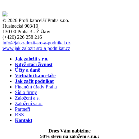
© 2026 Profi-kancelář Praha s.r.o.
Husinecká 903/10
130 00 Praha 3 - Žižkov
(+420)
226 258 216
info
@jak-zalozit-sro-a-podnikat.cz
www.jak-zalozit-sro-a-podnikat.cz
Jak založit s.r.o.
Když stačí živnost
Účty a daně
Virtuální kanceláře
Jak začít podnikat
Finanční úřady Praha
Sídlo firmy
Založení a.s.
Založení s.r.o.
Partneři
RSS
Kontakt
Dnes Vám nabízíme
50% slevu na založení s.r.o.: