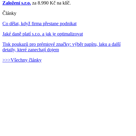
Založení s.r.o.
za 8.990 Kč na klíč.
Články
Co dělat, když firma přestane podnikat
Jaké daně platí s.r.o. a jak je optimalizovat
Tisk poukazů pro prémiové značky: výběr papíru, laku a další
detaily, které zanechají dojem
>>>Všechny články