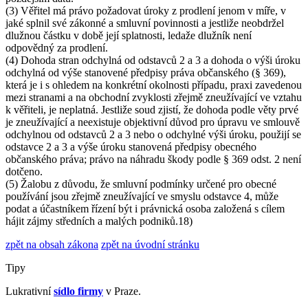
(3) Věřitel má právo požadovat úroky z prodlení jenom v míře, v
jaké splnil své zákonné a smluvní povinnosti a jestliže neobdržel
dlužnou částku v době její splatnosti, ledaže dlužník není
odpovědný za prodlení.
(4) Dohoda stran odchylná od odstavců 2 a 3 a dohoda o výši úroku
odchylná od výše stanovené předpisy práva občanského (§ 369),
která je i s ohledem na konkrétní okolnosti případu, praxi zavedenou
mezi stranami a na obchodní zvyklosti zřejmě zneužívající ve vztahu
k věřiteli, je neplatná. Jestliže soud zjistí, že dohoda podle věty prvé
je zneužívající a neexistuje objektivní důvod pro úpravu ve smlouvě
odchylnou od odstavců 2 a 3 nebo o odchylné výši úroku, použijí se
odstavce 2 a 3 a výše úroku stanovená předpisy obecného
občanského práva; právo na náhradu škody podle § 369 odst. 2 není
dotčeno.
(5) Žalobu z důvodu, že smluvní podmínky určené pro obecné
používání jsou zřejmě zneužívající ve smyslu odstavce 4, může
podat a účastníkem řízení být i právnická osoba založená s cílem
hájit zájmy středních a malých podniků.18)
zpět na obsah zákona
zpět na úvodní stránku
Tipy
Lukrativní
sídlo firmy
v Praze.