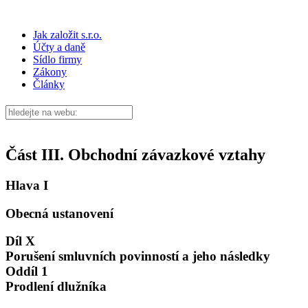
Jak založit s.r.o.
Účty a daně
Sídlo firmy
Zákony
Články
Část III. Obchodní závazkové vztahy
Hlava I
Obecná ustanovení
Díl X
Porušení smluvních povinností a jeho následky
Oddíl 1
Prodlení dlužníka